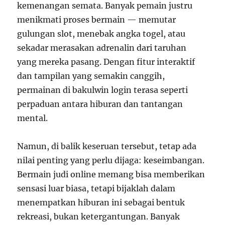
kemenangan semata. Banyak pemain justru
menikmati proses bermain — memutar
gulungan slot, menebak angka togel, atau
sekadar merasakan adrenalin dari taruhan
yang mereka pasang. Dengan fitur interaktif
dan tampilan yang semakin canggih,
permainan di bakulwin login terasa seperti
perpaduan antara hiburan dan tantangan
mental.
Namun, di balik keseruan tersebut, tetap ada
nilai penting yang perlu dijaga: keseimbangan.
Bermain judi online memang bisa memberikan
sensasi luar biasa, tetapi bijaklah dalam
menempatkan hiburan ini sebagai bentuk
rekreasi, bukan ketergantungan. Banyak