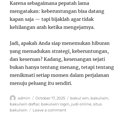
Karena sebagaimana pepatah lama
mengatakan: keberuntungan bisa datang
kapan saja — tapi bijaklah agar tidak
kehilangan arah ketika mengejarnya.
Jadi, apakah Anda siap menemukan hiburan
yang memadukan strategi, keberuntungan,
dan keseruan? Kadang, kesenangan sejati
bukan hanya tentang menang, tetapi tentang
menikmati setiap momen dalam perjalanan
menuju peluang itu sendiri.
Author
Posted
Tags
admin
October 17, 2025
bakul win
,
bakulwin
,
on
bakulwin daftar
,
bakulwin login
,
judi online
,
situs
on
bakulwin
Leave a comment
Ketika
Peluang
Menjadi