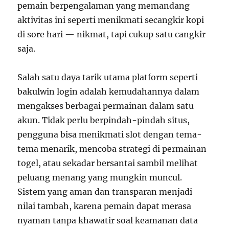
pemain berpengalaman yang memandang
aktivitas ini seperti menikmati secangkir kopi
di sore hari — nikmat, tapi cukup satu cangkir
saja.
Salah satu daya tarik utama platform seperti
bakulwin login adalah kemudahannya dalam
mengakses berbagai permainan dalam satu
akun. Tidak perlu berpindah-pindah situs,
pengguna bisa menikmati slot dengan tema-
tema menarik, mencoba strategi di permainan
togel, atau sekadar bersantai sambil melihat
peluang menang yang mungkin muncul.
Sistem yang aman dan transparan menjadi
nilai tambah, karena pemain dapat merasa
nyaman tanpa khawatir soal keamanan data