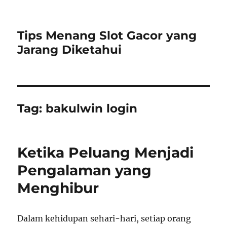
Tips Menang Slot Gacor yang
Jarang Diketahui
Tag:
bakulwin login
Ketika Peluang Menjadi
Pengalaman yang
Menghibur
Dalam kehidupan sehari-hari, setiap orang