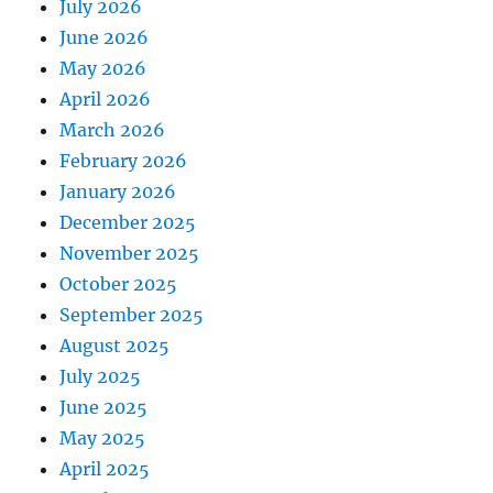
July 2026
June 2026
May 2026
April 2026
March 2026
February 2026
January 2026
December 2025
November 2025
October 2025
September 2025
August 2025
July 2025
June 2025
May 2025
April 2025