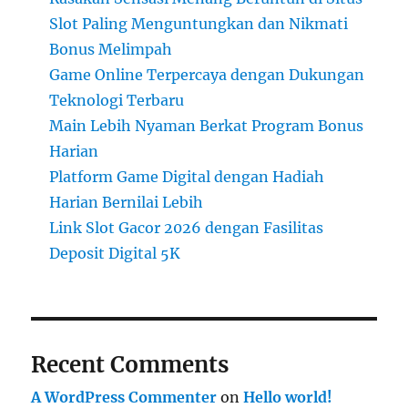
Slot Paling Menguntungkan dan Nikmati
Bonus Melimpah
Game Online Terpercaya dengan Dukungan
Teknologi Terbaru
Main Lebih Nyaman Berkat Program Bonus
Harian
Platform Game Digital dengan Hadiah
Harian Bernilai Lebih
Link Slot Gacor 2026 dengan Fasilitas
Deposit Digital 5K
Recent Comments
A WordPress Commenter
on
Hello world!