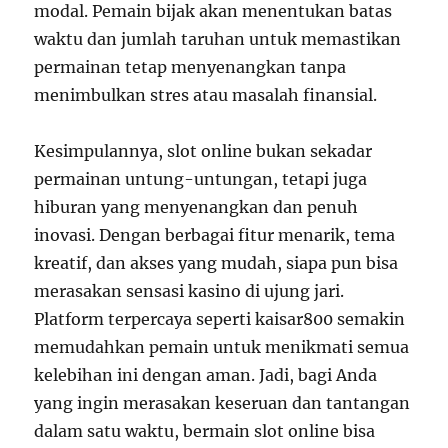
modal. Pemain bijak akan menentukan batas
waktu dan jumlah taruhan untuk memastikan
permainan tetap menyenangkan tanpa
menimbulkan stres atau masalah finansial.
Kesimpulannya, slot online bukan sekadar
permainan untung-untungan, tetapi juga
hiburan yang menyenangkan dan penuh
inovasi. Dengan berbagai fitur menarik, tema
kreatif, dan akses yang mudah, siapa pun bisa
merasakan sensasi kasino di ujung jari.
Platform terpercaya seperti kaisar800 semakin
memudahkan pemain untuk menikmati semua
kelebihan ini dengan aman. Jadi, bagi Anda
yang ingin merasakan keseruan dan tantangan
dalam satu waktu, bermain slot online bisa