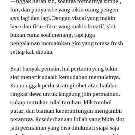
—nggak heran sih, soalnya formatnya simpel,
fun, dan punya vibe yang bikin orang pengen
spin
lagi dan lagi. Dengan visual yang makin
kece dan fitur-fitur yang makin kreatif, slot
bukan cuma soal menang, tapi juga
pengalaman memainkan gim yang terasa fresh
setiap kali dibuka.
Buat banyak pemain, hal pertama yang bikin
slot menarik adalah kemudahan memulainya.
Kamu nggak perlu strategi ribet atau hafalan
tingkat dewa untuk langsung join permainan.
Cukup tentukan nilai taruhan, klik tombol
putar, dan biarkan keberuntungan mengambil
perannya. Kesederhanaan inilah yang bikin slot
jadi permainan yang bisa dinikmati siapa saja