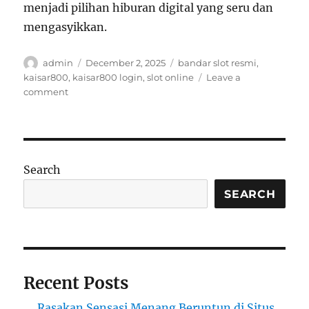
menjadi pilihan hiburan digital yang seru dan
mengasyikkan.
Author
Posted
Tags
admin
December 2, 2025
bandar slot resmi
,
on
kaisar800
,
kaisar800 login
,
slot online
Leave a
on
comment
Sensasi
Seru
Bermain
Slot
Online
Search
yang
Bikin
SEARCH
Ketagihan
Recent Posts
Rasakan Sensasi Menang Beruntun di Situs