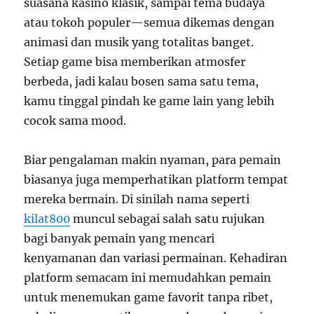
suasana kasino klasik, sampai tema budaya
atau tokoh populer—semua dikemas dengan
animasi dan musik yang totalitas banget.
Setiap game bisa memberikan atmosfer
berbeda, jadi kalau bosen sama satu tema,
kamu tinggal pindah ke game lain yang lebih
cocok sama mood.
Biar pengalaman makin nyaman, para pemain
biasanya juga memperhatikan platform tempat
mereka bermain. Di sinilah nama seperti
kilat800
muncul sebagai salah satu rujukan
bagi banyak pemain yang mencari
kenyamanan dan variasi permainan. Kehadiran
platform semacam ini memudahkan pemain
untuk menemukan game favorit tanpa ribet,