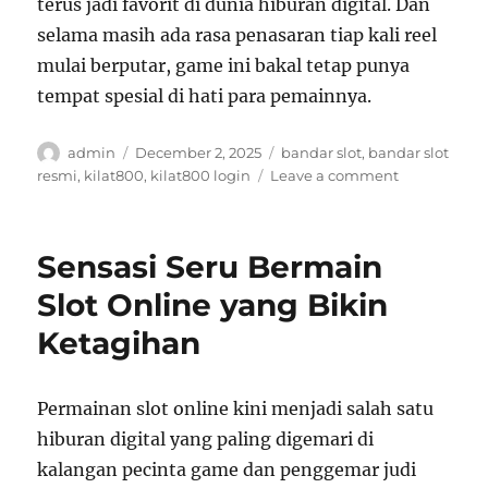
terus jadi favorit di dunia hiburan digital. Dan
selama masih ada rasa penasaran tiap kali reel
mulai berputar, game ini bakal tetap punya
tempat spesial di hati para pemainnya.
Author
Posted
Tags
admin
December 2, 2025
bandar slot
,
bandar slot
on
on
resmi
,
kilat800
,
kilat800 login
Leave a comment
Sensasi
Memutar
Reel
Sensasi Seru Bermain
yang
Bikin
Slot Online yang Bikin
Nagih
Ketagihan
Permainan slot online kini menjadi salah satu
hiburan digital yang paling digemari di
kalangan pecinta game dan penggemar judi