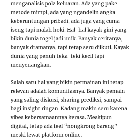
menganalisis pola keluaran. Ada yang pake
metode mimpi, ada yang ngandelin angka
keberuntungan pribadi, ada juga yang cuma
iseng tapi malah hoki. Hal-hal kayak gini yang
bikin dunia togel jadi unik. Banyak ceritanya,
banyak dramanya, tapi tetap seru diikuti. Kayak
dunia yang penuh teka-teki kecil tapi
menyenangkan.
Salah satu hal yang bikin permainan ini tetap
relevan adalah komunitasnya. Banyak pemain
yang saling diskusi, sharing prediksi, sampai
bagi insight ringan. Kadang makin seru karena
vibes kebersamaannya kerasa. Meskipun
digital, tetap ada feel “nongkrong bareng”
meski lewat platform online.