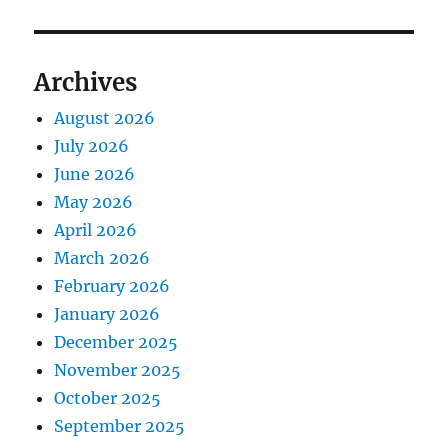
Archives
August 2026
July 2026
June 2026
May 2026
April 2026
March 2026
February 2026
January 2026
December 2025
November 2025
October 2025
September 2025