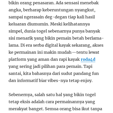
bikin orang penasaran. Ada sensasi menebak
angka, berharap keberuntungan nyangkut,
sampai ngerasain deg-degan tiap kali hasil
keluaran diumumin. Meski kelihatannya
simpel, dunia togel sebenarnya punya banyak
sisi menarik yang bikin pemain betah berlama-
lama. Di era serba digital kayak sekarang, akses
ke permainan ini makin mudah—tentu lewat
platform yang aman dan rapi kayak
roda4d
yang sering jadi pilihan para pemain. Tapi
santai, kita bahasnya dari sudut pandang fun
dan informatif biar vibes-nya tetap enjoy.
Sebenernya, salah satu hal yang bikin togel
tetap eksis adalah cara permainannya yang
merakyat banget. Semua orang bisa ikut tanpa