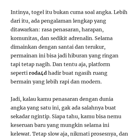
Intinya, togel itu bukan cuma soal angka. Lebih
dari itu, ada pengalaman lengkap yang
ditawarkan: rasa penasaran, harapan,
komunitas, dan sedikit adrenalin. Selama
dimainkan dengan santai dan terukur,
permainan ini bisa jadi hiburan yang ringan
tapi tetap nagih. Dan tentu aja, platform
seperti
roda4d
hadir buat ngasih ruang
bermain yang lebih rapi dan modern.
Jadi, kalau kamu penasaran dengan dunia
angka yang satu ini, gak ada salahnya buat
sekadar ngintip. Siapa tahu, kamu bisa nemu
keseruan baru yang mungkin selama ini
kelewat. Tetap slow aja, nikmati prosesnya, dan