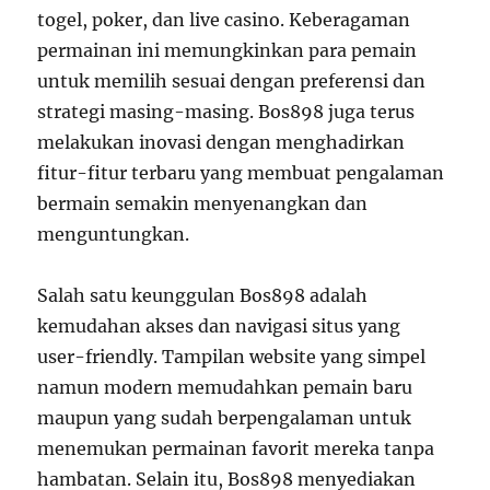
togel, poker, dan live casino. Keberagaman
permainan ini memungkinkan para pemain
untuk memilih sesuai dengan preferensi dan
strategi masing-masing. Bos898 juga terus
melakukan inovasi dengan menghadirkan
fitur-fitur terbaru yang membuat pengalaman
bermain semakin menyenangkan dan
menguntungkan.
Salah satu keunggulan Bos898 adalah
kemudahan akses dan navigasi situs yang
user-friendly. Tampilan website yang simpel
namun modern memudahkan pemain baru
maupun yang sudah berpengalaman untuk
menemukan permainan favorit mereka tanpa
hambatan. Selain itu, Bos898 menyediakan