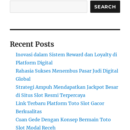
deng
Laya
SEARCH
Terba
di
Indon
Recent Posts
Inovasi dalam Sistem Reward dan Loyalty di
Platform Digital
Rahasia Sukses Menembus Pasar Judi Digital
Global
Strategi Ampuh Mendapatkan Jackpot Besar
di Situs Slot Resmi Terpercaya
Link Terbaru Platform Toto Slot Gacor
Berkualitas
Cuan Gede Dengan Konsep Bermain Toto
Slot Modal Receh