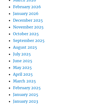
March 2026
February 2026
January 2026
December 2025
November 2025
October 2025
September 2025
August 2025
July 2025
June 2025
May 2025
April 2025
March 2025
February 2025
January 2025
January 2023