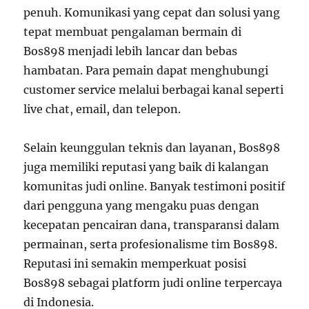
penuh. Komunikasi yang cepat dan solusi yang
tepat membuat pengalaman bermain di
Bos898 menjadi lebih lancar dan bebas
hambatan. Para pemain dapat menghubungi
customer service melalui berbagai kanal seperti
live chat, email, dan telepon.
Selain keunggulan teknis dan layanan, Bos898
juga memiliki reputasi yang baik di kalangan
komunitas judi online. Banyak testimoni positif
dari pengguna yang mengaku puas dengan
kecepatan pencairan dana, transparansi dalam
permainan, serta profesionalisme tim Bos898.
Reputasi ini semakin memperkuat posisi
Bos898 sebagai platform judi online terpercaya
di Indonesia.