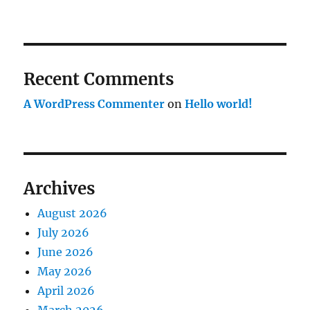
Recent Comments
A WordPress Commenter
on
Hello world!
Archives
August 2026
July 2026
June 2026
May 2026
April 2026