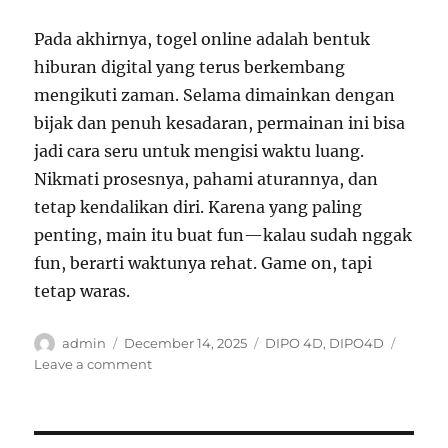
Pada akhirnya, togel online adalah bentuk
hiburan digital yang terus berkembang
mengikuti zaman. Selama dimainkan dengan
bijak dan penuh kesadaran, permainan ini bisa
jadi cara seru untuk mengisi waktu luang.
Nikmati prosesnya, pahami aturannya, dan
tetap kendalikan diri. Karena yang paling
penting, main itu buat fun—kalau sudah nggak
fun, berarti waktunya rehat. Game on, tapi
tetap waras.
Author
Posted
Tags
admin
December 14, 2025
DIPO 4D
,
DIPO4D
on
on
Leave a comment
Serunya
Dunia
Togel
Online