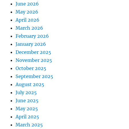
June 2026
May 2026
April 2026
March 2026
February 2026
January 2026
December 2025
November 2025
October 2025
September 2025
August 2025
July 2025
June 2025
May 2025
April 2025
March 2025