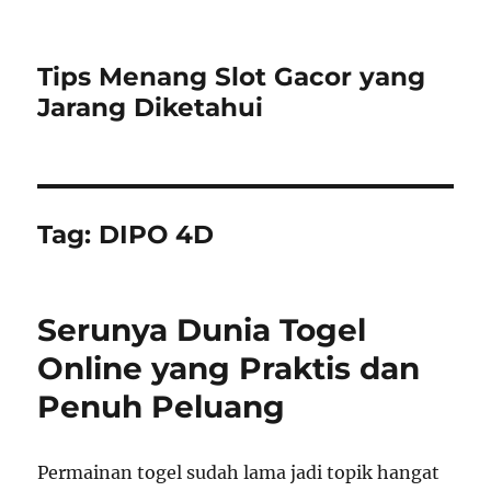
Tips Menang Slot Gacor yang
Jarang Diketahui
Tag:
DIPO 4D
Serunya Dunia Togel
Online yang Praktis dan
Penuh Peluang
Permainan togel sudah lama jadi topik hangat