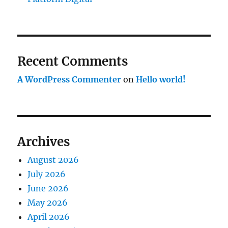
Recent Comments
A WordPress Commenter
on
Hello world!
Archives
August 2026
July 2026
June 2026
May 2026
April 2026