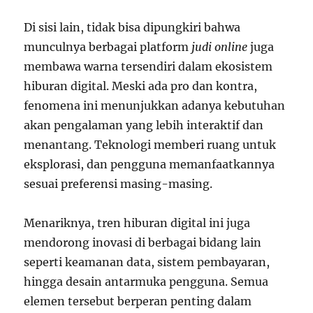
Di sisi lain, tidak bisa dipungkiri bahwa
munculnya berbagai platform
judi online
juga
membawa warna tersendiri dalam ekosistem
hiburan digital. Meski ada pro dan kontra,
fenomena ini menunjukkan adanya kebutuhan
akan pengalaman yang lebih interaktif dan
menantang. Teknologi memberi ruang untuk
eksplorasi, dan pengguna memanfaatkannya
sesuai preferensi masing-masing.
Menariknya, tren hiburan digital ini juga
mendorong inovasi di berbagai bidang lain
seperti keamanan data, sistem pembayaran,
hingga desain antarmuka pengguna. Semua
elemen tersebut berperan penting dalam