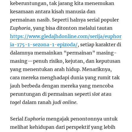
keberuntungan, tak jarang kita menemukan
kesamaan antara kisah manusia dan
permainan nasib. Seperti halnya serial populer
Euphoria
, yang bisa ditonton melalui tautan
https://www.gledajhdonline.com/serija/euphor
ia-175-1-sezona-1-epizoda/
, setiap karakter di
dalamnya memainkan “permainan” masing-
masing—penuh risiko, kejutan, dan keputusan
yang menentukan arah hidup. Menariknya,
cara mereka menghadapi dunia yang rumit tak
jauh berbeda dengan mereka yang mencoba
peruntungan di permainan seperti
slot
atau
togel
dalam ranah
judi online
.
Serial
Euphoria
mengajak penontonnya untuk
melihat kehidupan dari perspektif yang lebih