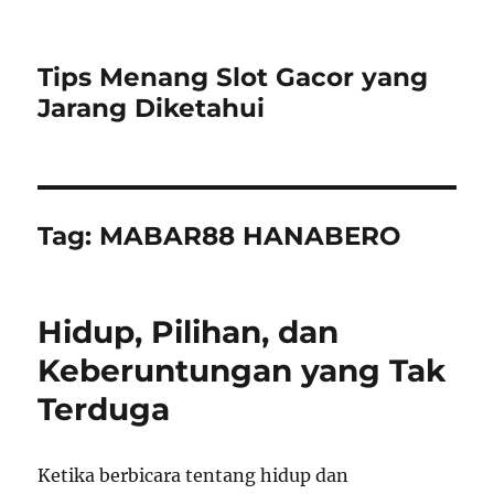
Tips Menang Slot Gacor yang
Jarang Diketahui
Tag:
MABAR88 HANABERO
Hidup, Pilihan, dan
Keberuntungan yang Tak
Terduga
Ketika berbicara tentang hidup dan