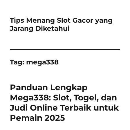
Tips Menang Slot Gacor yang
Jarang Diketahui
Tag:
mega338
Panduan Lengkap
Mega338: Slot, Togel, dan
Judi Online Terbaik untuk
Pemain 2025