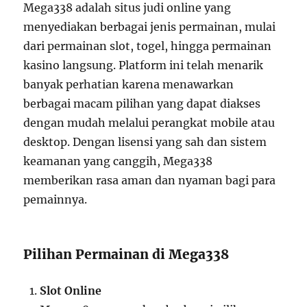
Mega338 adalah situs judi online yang
menyediakan berbagai jenis permainan, mulai
dari permainan slot, togel, hingga permainan
kasino langsung. Platform ini telah menarik
banyak perhatian karena menawarkan
berbagai macam pilihan yang dapat diakses
dengan mudah melalui perangkat mobile atau
desktop. Dengan lisensi yang sah dan sistem
keamanan yang canggih, Mega338
memberikan rasa aman dan nyaman bagi para
pemainnya.
Pilihan Permainan di Mega338
Slot Online