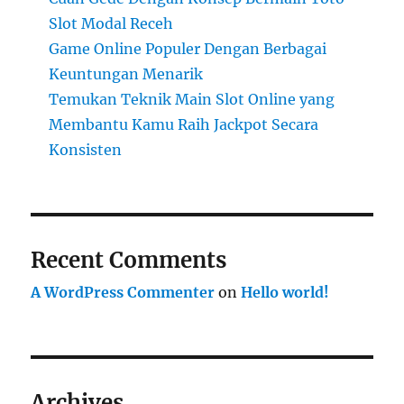
Slot Modal Receh
Game Online Populer Dengan Berbagai
Keuntungan Menarik
Temukan Teknik Main Slot Online yang
Membantu Kamu Raih Jackpot Secara
Konsisten
Recent Comments
A WordPress Commenter
on
Hello world!
Archives