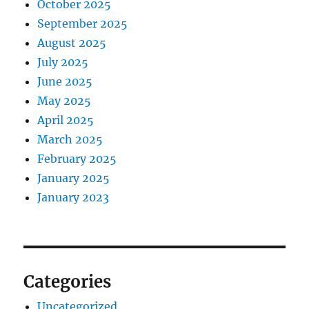
October 2025
September 2025
August 2025
July 2025
June 2025
May 2025
April 2025
March 2025
February 2025
January 2025
January 2023
Categories
Uncategorized