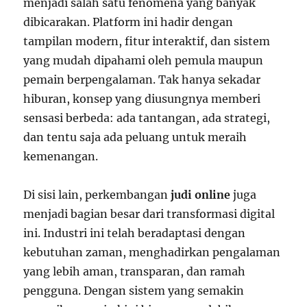
menjadi salah satu fenomena yang banyak
dibicarakan. Platform ini hadir dengan
tampilan modern, fitur interaktif, dan sistem
yang mudah dipahami oleh pemula maupun
pemain berpengalaman. Tak hanya sekadar
hiburan, konsep yang diusungnya memberi
sensasi berbeda: ada tantangan, ada strategi,
dan tentu saja ada peluang untuk meraih
kemenangan.
Di sisi lain, perkembangan
judi online
juga
menjadi bagian besar dari transformasi digital
ini. Industri ini telah beradaptasi dengan
kebutuhan zaman, menghadirkan pengalaman
yang lebih aman, transparan, dan ramah
pengguna. Dengan sistem yang semakin