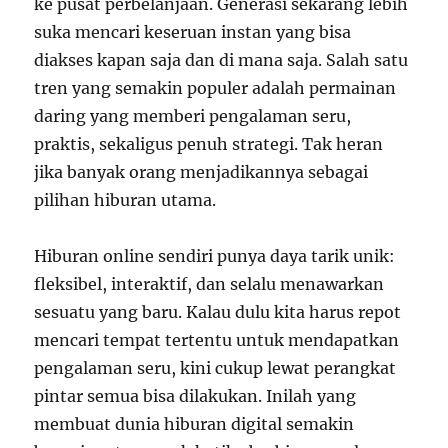
ke pusat perbelanjaan. Generasi sekarang lebih
suka mencari keseruan instan yang bisa
diakses kapan saja dan di mana saja. Salah satu
tren yang semakin populer adalah permainan
daring yang memberi pengalaman seru,
praktis, sekaligus penuh strategi. Tak heran
jika banyak orang menjadikannya sebagai
pilihan hiburan utama.
Hiburan online sendiri punya daya tarik unik:
fleksibel, interaktif, dan selalu menawarkan
sesuatu yang baru. Kalau dulu kita harus repot
mencari tempat tertentu untuk mendapatkan
pengalaman seru, kini cukup lewat perangkat
pintar semua bisa dilakukan. Inilah yang
membuat dunia hiburan digital semakin