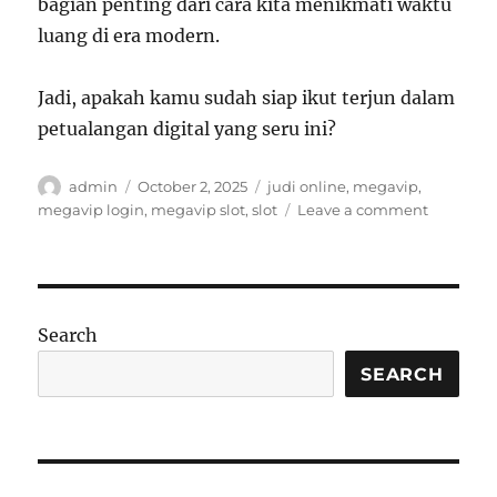
bagian penting dari cara kita menikmati waktu
luang di era modern.
Jadi, apakah kamu sudah siap ikut terjun dalam
petualangan digital yang seru ini?
Author
Posted
Tags
admin
October 2, 2025
judi online
,
megavip
,
on
on
megavip login
,
megavip slot
,
slot
Leave a comment
Petualan
Digital
Seru
di
Era
Search
Hiburan
Online
SEARCH