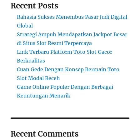
Recent Posts
Rahasia Sukses Menembus Pasar Judi Digital
Global
Strategi Ampuh Mendapatkan Jackpot Besar
di Situs Slot Resmi Terpercaya
Link Terbaru Platform Toto Slot Gacor
Berkualitas
Cuan Gede Dengan Konsep Bermain Toto
Slot Modal Receh
Game Online Populer Dengan Berbagai
Keuntungan Menarik
Recent Comments