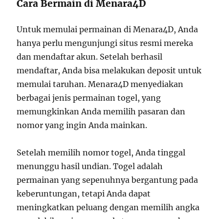
Cara Bermain di Menara4D
Untuk memulai permainan di Menara4D, Anda
hanya perlu mengunjungi situs resmi mereka
dan mendaftar akun. Setelah berhasil
mendaftar, Anda bisa melakukan deposit untuk
memulai taruhan. Menara4D menyediakan
berbagai jenis permainan togel, yang
memungkinkan Anda memilih pasaran dan
nomor yang ingin Anda mainkan.
Setelah memilih nomor togel, Anda tinggal
menunggu hasil undian. Togel adalah
permainan yang sepenuhnya bergantung pada
keberuntungan, tetapi Anda dapat
meningkatkan peluang dengan memilih angka