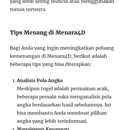
yang lebih sering muncul atau menggunakan
rumus tertentu.
Tips Menang di Menara4D
Bagi Anda yang ingin meningkatkan peluang
kemenangan di Menara4D, berikut adalah
beberapa tips yang bisa diterapkan:
Analisis Pola Angka
Meskipun togel adalah permainan acak,
beberapa pemain suka menganalisis pola
angka berdasarkan hasil sebelumnya. Ini
bisa membantu Anda membuat pilihan
angka yang lebih terinformasi.
Manajemen Keuangan