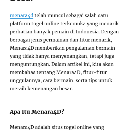
menara4d
telah muncul sebagai salah satu
platform togel online terkemuka yang menarik
perhatian banyak pemain di Indonesia. Dengan
berbagai jenis permainan dan fitur menarik,
Menara4D memberikan pengalaman bermain
yang tidak hanya menyenangkan, tetapi juga
menguntungkan. Dalam artikel ini, kita akan
membahas tentang Menara4D, fitur-fitur
unggulannya, cara bermain, serta tips untuk
meraih kemenangan besar.
Apa Itu Menara4D?
Menara4D adalah situs togel online yang