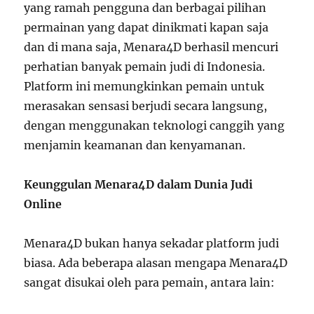
yang ramah pengguna dan berbagai pilihan
permainan yang dapat dinikmati kapan saja
dan di mana saja, Menara4D berhasil mencuri
perhatian banyak pemain judi di Indonesia.
Platform ini memungkinkan pemain untuk
merasakan sensasi berjudi secara langsung,
dengan menggunakan teknologi canggih yang
menjamin keamanan dan kenyamanan.
Keunggulan Menara4D dalam Dunia Judi
Online
Menara4D bukan hanya sekadar platform judi
biasa. Ada beberapa alasan mengapa Menara4D
sangat disukai oleh para pemain, antara lain: