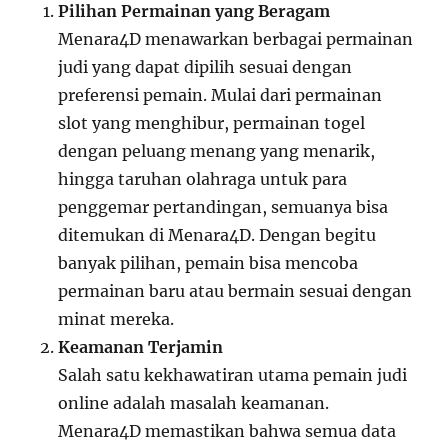
Pilihan Permainan yang Beragam
Menara4D menawarkan berbagai permainan
judi yang dapat dipilih sesuai dengan
preferensi pemain. Mulai dari permainan
slot yang menghibur, permainan togel
dengan peluang menang yang menarik,
hingga taruhan olahraga untuk para
penggemar pertandingan, semuanya bisa
ditemukan di Menara4D. Dengan begitu
banyak pilihan, pemain bisa mencoba
permainan baru atau bermain sesuai dengan
minat mereka.
Keamanan Terjamin
Salah satu kekhawatiran utama pemain judi
online adalah masalah keamanan.
Menara4D memastikan bahwa semua data