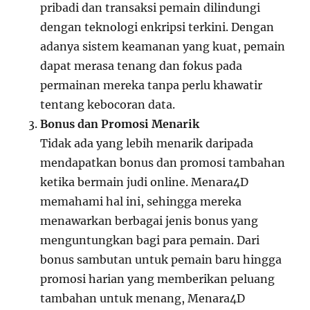
pribadi dan transaksi pemain dilindungi
dengan teknologi enkripsi terkini. Dengan
adanya sistem keamanan yang kuat, pemain
dapat merasa tenang dan fokus pada
permainan mereka tanpa perlu khawatir
tentang kebocoran data.
Bonus dan Promosi Menarik
Tidak ada yang lebih menarik daripada
mendapatkan bonus dan promosi tambahan
ketika bermain judi online. Menara4D
memahami hal ini, sehingga mereka
menawarkan berbagai jenis bonus yang
menguntungkan bagi para pemain. Dari
bonus sambutan untuk pemain baru hingga
promosi harian yang memberikan peluang
tambahan untuk menang, Menara4D