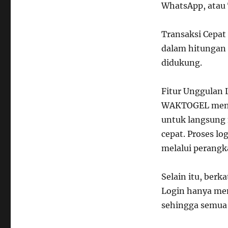
WhatsApp, atau
Transaksi Cepat
dalam hitungan
didukung.
Fitur Unggulan 
WAKTOGEL menye
untuk langsung
cepat. Proses l
melalui perangk
Selain itu, berk
Login hanya mem
sehingga semua 