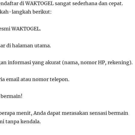
ndaftar di WAKTOGEL sangat sederhana dan cepat.
gkah-langkah berikut:
 resmi WAKTOGEL.
tar di halaman utama.
ngan informasi yang akurat (nama, nomor HP, rekening).
via email atau nomor telepon.
 bermain!
erapa menit, Anda dapat merasakan sensasi bermain
mi tanpa kendala.