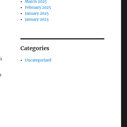
March 2025
February 2025
January 2025
January 2023
Categories
n
Uncategorized
s