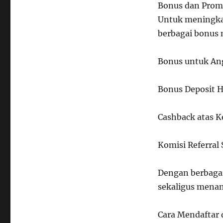
Bonus dan Prom
Untuk meningk
berbagai bonus 
Bonus untuk An
Bonus Deposit H
Cashback atas K
Komisi Referral
Dengan berbagai
sekaligus mena
Cara Mendaftar