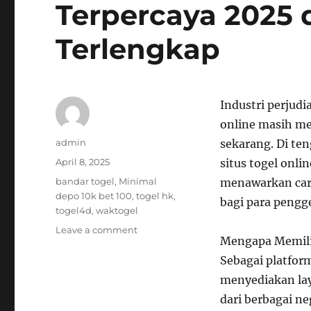
Terpercaya 2025 
Terlengkap
Industri perjud
online masih me
Author
admin
sekarang. Di te
Posted
April 8, 2025
situs togel onli
on
Tags
bandar togel
,
Minimal
menawarkan car
depo 10k bet 100
,
togel hk
,
bagi para pengg
togel4d
,
waktogel
on
Leave a comment
Mengapa Memil
WAKTOGEL
Situs
Sebagai platfor
Togel
menyediakan lay
Online
dari berbagai n
Terpercaya