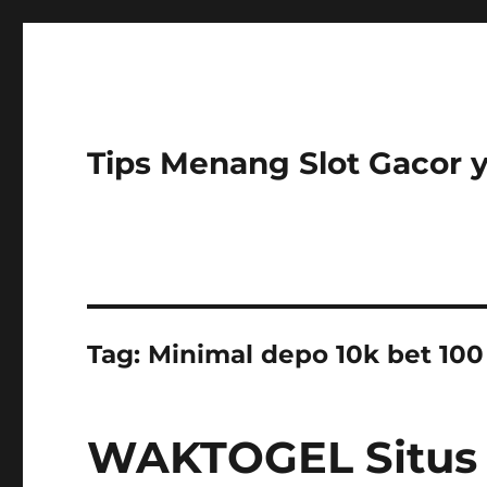
Tips Menang Slot Gacor 
Tag:
Minimal depo 10k bet 100
WAKTOGEL Situs 