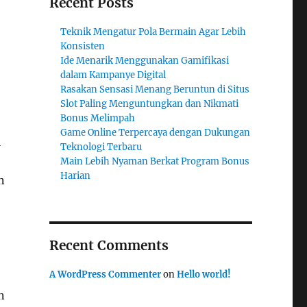
Recent Posts
Teknik Mengatur Pola Bermain Agar Lebih
Konsisten
Ide Menarik Menggunakan Gamifikasi
dalam Kampanye Digital
Rasakan Sensasi Menang Beruntun di Situs
Slot Paling Menguntungkan dan Nikmati
Bonus Melimpah
Game Online Terpercaya dengan Dukungan
i
Teknologi Terbaru
Main Lebih Nyaman Berkat Program Bonus
Harian
n
Recent Comments
A WordPress Commenter
on
Hello world!
n