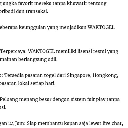
angka favorit mereka tanpa khawatir tentang
ribadi dan transaksi.
 beberapa keunggulan yang menjadikan WAKTOGEL
 Terpercaya: WAKTOGEL memiliki lisensi resmi yang
ainan berlangsung adil.
: Tersedia pasaran togel dari Singapore, Hongkong,
asaran lokal setiap hari.
 Peluang menang besar dengan sistem fair play tanpa
si.
an 24 Jam: Siap membantu kapan saja lewat live chat,