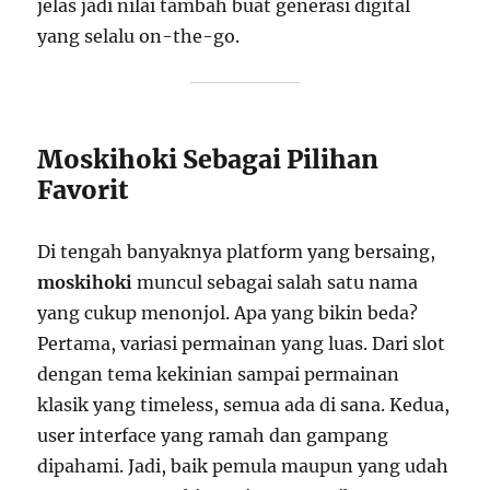
jelas jadi nilai tambah buat generasi digital
yang selalu on-the-go.
Moskihoki Sebagai Pilihan
Favorit
Di tengah banyaknya platform yang bersaing,
moskihoki
muncul sebagai salah satu nama
yang cukup menonjol. Apa yang bikin beda?
Pertama, variasi permainan yang luas. Dari slot
dengan tema kekinian sampai permainan
klasik yang timeless, semua ada di sana. Kedua,
user interface yang ramah dan gampang
dipahami. Jadi, baik pemula maupun yang udah