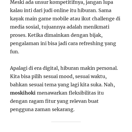
Meski ada unsur kompetitifnya, jangan lupa
kalau inti dari judi online itu hiburan. Sama
kayak main game mobile atau ikut challenge di
media sosial, tujuannya adalah menikmati
proses. Ketika dimainkan dengan bijak,
pengalaman ini bisa jadi cara refreshing yang
fun.
Apalagi di era digital, hiburan makin personal.
Kita bisa pilih sesuai mood, sesuai waktu,
bahkan sesuai tema yang lagi kita suka. Nah,
moskihoki
menawarkan fleksibilitas itu
dengan ragam fitur yang relevan buat
pengguna zaman sekarang.