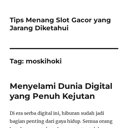
Tips Menang Slot Gacor yang
Jarang Diketahui
Tag:
moskihoki
Menyelami Dunia Digital
yang Penuh Kejutan
Di era serba digital ini, hiburan sudah jadi
bagian penting dari gaya hidup. Semua orang