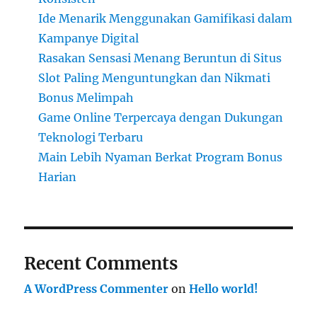
Ide Menarik Menggunakan Gamifikasi dalam
Kampanye Digital
Rasakan Sensasi Menang Beruntun di Situs
Slot Paling Menguntungkan dan Nikmati
Bonus Melimpah
Game Online Terpercaya dengan Dukungan
Teknologi Terbaru
Main Lebih Nyaman Berkat Program Bonus
Harian
Recent Comments
A WordPress Commenter
on
Hello world!