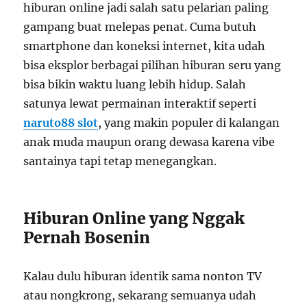
hiburan online jadi salah satu pelarian paling
gampang buat melepas penat. Cuma butuh
smartphone dan koneksi internet, kita udah
bisa eksplor berbagai pilihan hiburan seru yang
bisa bikin waktu luang lebih hidup. Salah
satunya lewat permainan interaktif seperti
naruto88 slot
, yang makin populer di kalangan
anak muda maupun orang dewasa karena vibe
santainya tapi tetap menegangkan.
Hiburan Online yang Nggak
Pernah Bosenin
Kalau dulu hiburan identik sama nonton TV
atau nongkrong, sekarang semuanya udah