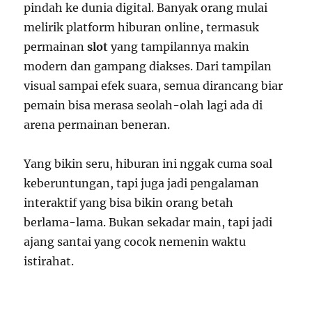
pindah ke dunia digital. Banyak orang mulai
melirik platform hiburan online, termasuk
permainan
slot
yang tampilannya makin
modern dan gampang diakses. Dari tampilan
visual sampai efek suara, semua dirancang biar
pemain bisa merasa seolah-olah lagi ada di
arena permainan beneran.
Yang bikin seru, hiburan ini nggak cuma soal
keberuntungan, tapi juga jadi pengalaman
interaktif yang bisa bikin orang betah
berlama-lama. Bukan sekadar main, tapi jadi
ajang santai yang cocok nemenin waktu
istirahat.