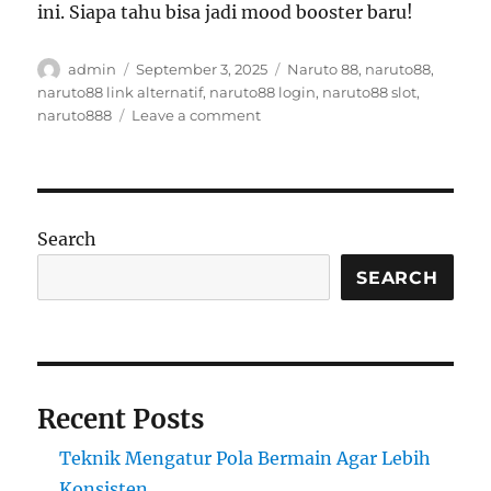
ini. Siapa tahu bisa jadi mood booster baru!
Author
Posted
Tags
admin
September 3, 2025
Naruto 88
,
naruto88
,
on
naruto88 link alternatif
,
naruto88 login
,
naruto88 slot
,
on
naruto888
Leave a comment
Dunia
Hiburan
Digital
yang
Bikin
Search
Santai
dan
SEARCH
Seru
Recent Posts
Teknik Mengatur Pola Bermain Agar Lebih
Konsisten