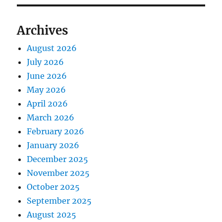
Archives
August 2026
July 2026
June 2026
May 2026
April 2026
March 2026
February 2026
January 2026
December 2025
November 2025
October 2025
September 2025
August 2025