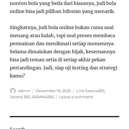
nonton bola yang beda dari biasanya, judi bola
online bisa jadi pilihan hiburan yang menarik.
Singkatnya, judi bola online bukan cuma soal
menang atau kalah, tapi soal proses membaca
permainan dan menikmati setiap momennya.
Selama dimainkan dengan bijak, keseruannya
bisa jadi teman setia di setiap akhir pekan
pertandingan. Jadi, siap uji insting dan strategi
kamu?
Author
Posted
Tags
admin
December 19, 2025
Link Sarana365
,
on
on
Sarana 365
,
SARANA365
Leave a comment
Serunya
Judi
Bola
Online:
Sensasi