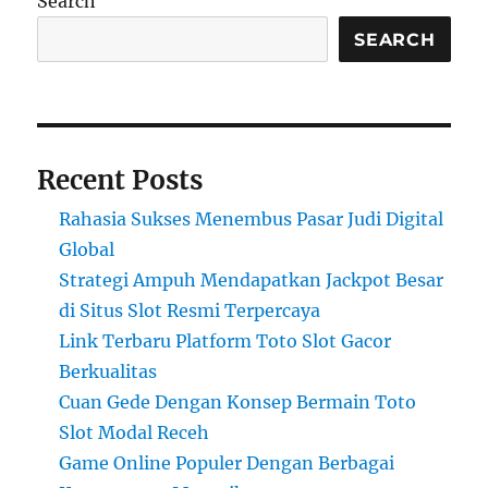
Search
Menang
yang
SEARCH
Bikin
Deg-
degan
Recent Posts
Rahasia Sukses Menembus Pasar Judi Digital
Global
Strategi Ampuh Mendapatkan Jackpot Besar
di Situs Slot Resmi Terpercaya
Link Terbaru Platform Toto Slot Gacor
Berkualitas
Cuan Gede Dengan Konsep Bermain Toto
Slot Modal Receh
Game Online Populer Dengan Berbagai