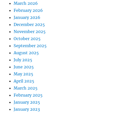
March 2026
February 2026
January 2026
December 2025
November 2025
October 2025
September 2025
August 2025
July 2025
June 2025
May 2025
April 2025
March 2025
February 2025
January 2025
January 2023