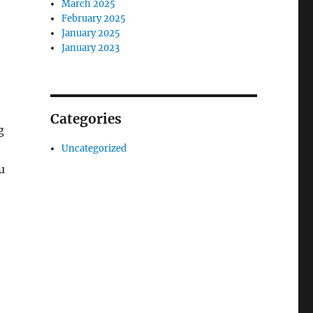
March 2025
February 2025
January 2025
January 2023
Categories
g
Uncategorized
u