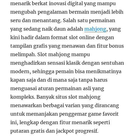
menarik berkat inovasi digital yang mampu
mengubah pengalaman bermain menjadi lebih
seru dan menantang. Salah satu permainan
yang sedang naik daun adalah
mahjong
, yang
kini hadir dalam format slot online dengan
tampilan grafis yang menawan dan fitur bonus
melimpah. Slot mahjong mampu
menghadirkan sensasi klasik dengan sentuhan
modern, sehingga pemain bisa menikmatinya
kapan saja dan di mana saja tanpa harus
menguasai aturan permainan asli yang
kompleks. Banyak situs slot mahjong
menawarkan berbagai varian yang dirancang
untuk memanjakan penggemar game favorit
ini, lengkap dengan fitur menarik seperti
putaran gratis dan jackpot progresif.