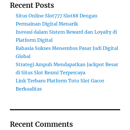
Recent Posts
Situs Online Slot777 Slot88 Dengan
Permainan Digital Menarik
Inovasi dalam Sistem Reward dan Loyalty di
Platform Digital
Rahasia Sukses Menembus Pasar Judi Digital
Global
Strategi Ampuh Mendapatkan Jackpot Besar
di Situs Slot Resmi Terpercaya
Link Terbaru Platform Toto Slot Gacor
Berkualitas
Recent Comments