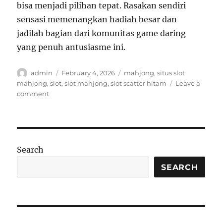
bisa menjadi pilihan tepat. Rasakan sendiri
sensasi memenangkan hadiah besar dan
jadilah bagian dari komunitas game daring
yang penuh antusiasme ini.
Author
Posted
Tags
admin
February 4, 2026
mahjong
,
situs slot
on
mahjong
,
slot
,
slot mahjong
,
slot scatter hitam
Leave a
on
comment
Maksimalkan
Bonus
Tanpa
Risiko
Berlebih
Search
di
Slot
SEARCH
Mahjong