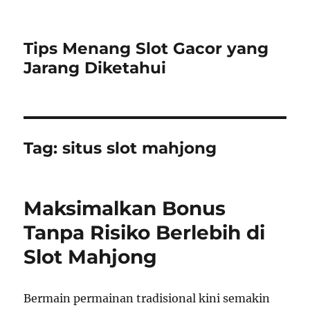
Tips Menang Slot Gacor yang
Jarang Diketahui
Tag:
situs slot mahjong
Maksimalkan Bonus
Tanpa Risiko Berlebih di
Slot Mahjong
Bermain permainan tradisional kini semakin