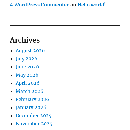
A WordPress Commenter
on
Hello world!
Archives
August 2026
July 2026
June 2026
May 2026
April 2026
March 2026
February 2026
January 2026
December 2025
November 2025