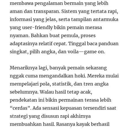
membawa pengalaman bermain yang lebih
aman dan transparan. Sistem yang tertata rapi,
informasi yang jelas, serta tampilan antarmuka
yang user-friendly bikin pemain merasa
nyaman. Bahkan buat pemula, proses
adaptasinya relatif cepat. Tinggal baca panduan
singkat, pilih angka, dan voila—game on.
Menariknya lagi, banyak pemain sekarang
nggak cuma mengandalkan hoki. Mereka mulai
mempelajari pola, statistik, dan tren angka
sebelumnya. Walau hasil tetap acak,
pendekatan ini bikin permainan terasa lebih
“cerdas”. Ada sensasi kepuasan tersendiri saat
strategi yang disusun rapi akhirnya
membuahkan hasil. Rasanya kayak berhasil