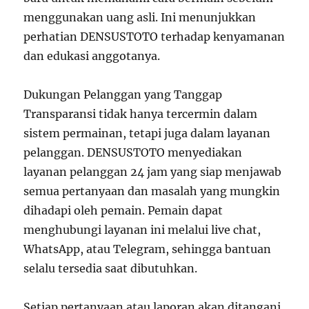
menggunakan uang asli. Ini menunjukkan
perhatian DENSUSTOTO terhadap kenyamanan
dan edukasi anggotanya.
Dukungan Pelanggan yang Tanggap
Transparansi tidak hanya tercermin dalam
sistem permainan, tetapi juga dalam layanan
pelanggan. DENSUSTOTO menyediakan
layanan pelanggan 24 jam yang siap menjawab
semua pertanyaan dan masalah yang mungkin
dihadapi oleh pemain. Pemain dapat
menghubungi layanan ini melalui live chat,
WhatsApp, atau Telegram, sehingga bantuan
selalu tersedia saat dibutuhkan.
Setiap pertanyaan atau laporan akan ditangani