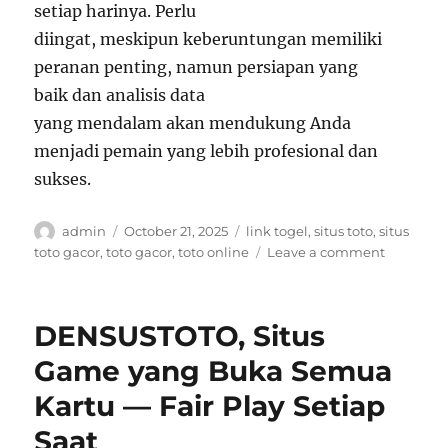
setiap harinya. Perlu
diingat, meskipun keberuntungan memiliki
peranan penting, namun persiapan yang
baik dan analisis data
yang mendalam akan mendukung Anda
menjadi pemain yang lebih profesional dan
sukses.
Author
Posted
Tags
admin
October 21, 2025
link togel
,
situs toto
,
situs
on
on
toto gacor
,
toto gacor
,
toto online
Leave a comment
Sejarah
dan
Perkemb
DENSUSTOTO, Situs
Situs
Toto
Game yang Buka Semua
Gacor
Kartu — Fair Play Setiap
dari
Masa
Saat
ke