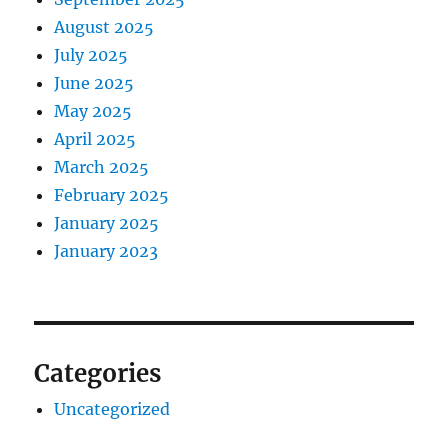
August 2025
July 2025
June 2025
May 2025
April 2025
March 2025
February 2025
January 2025
January 2023
Categories
Uncategorized