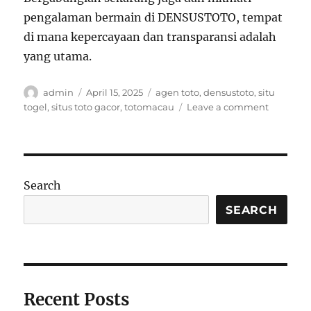
pengalaman bermain di DENSUSTOTO, tempat
di mana kepercayaan dan transparansi adalah
yang utama.
Author
Posted
Tags
admin
April 15, 2025
agen toto
,
densustoto
,
situ
on
on
togel
,
situs toto gacor
,
totomacau
Leave a comment
DENSUST
Situs
Game
yang
Buka
Search
Semua
Kartu
SEARCH
—
Fair
Play
Setiap
Saat
Recent Posts