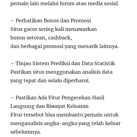
pemain lain melalui forum atau media sosial.
– Perhatikan Bonus dan Promosi
Situs gacor sering kali menawarkan
bonus setoran, cashback,
dan berbagai promosi yang menarik lainnya.
– Tinjau Sistem Prediksi dan Data Statistik
Pastikan situs menggunakan analisis data
yang tepat dan selalu diperbarui.
– Pastikan Ada Fitur Pengecekan Hasil
Langsung dan Riwayat Keluaran
Fitur tersebut bisa membantu pemain untuk
menganalisis angka-angka yang telah keluar
sebelumnya.