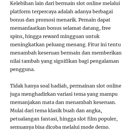
Kelebihan lain dari bermain slot online melalui
platform terpercaya adalah adanya berbagai
bonus dan promosi menarik. Pemain dapat
memanfaatkan bonus selamat datang, free
spins, hingga reward mingguan untuk
meningkatkan peluang menang. Fitur ini tentu
menambah keseruan bermain dan memberikan
nilai tambah yang signifikan bagi pengalaman
pengguna.
Tidak hanya soal hadiah, permainan slot online
juga menghadirkan variasi tema yang mampu
memanjakan mata dan menambah keseruan.
Mulai dari tema klasik buah dan angka,
petualangan fantasi, hingga slot film populer,
semuanya bisa dicoba melalui mode demo.