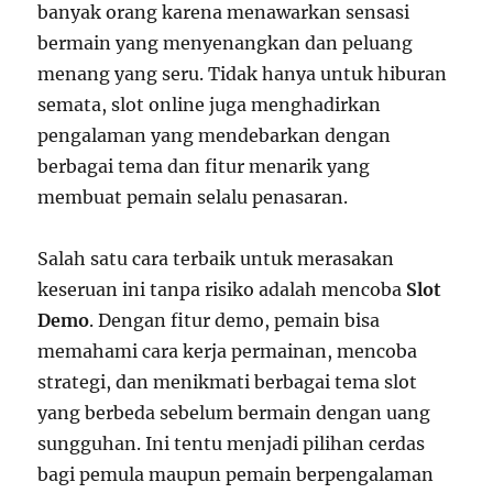
banyak orang karena menawarkan sensasi
bermain yang menyenangkan dan peluang
menang yang seru. Tidak hanya untuk hiburan
semata, slot online juga menghadirkan
pengalaman yang mendebarkan dengan
berbagai tema dan fitur menarik yang
membuat pemain selalu penasaran.
Salah satu cara terbaik untuk merasakan
keseruan ini tanpa risiko adalah mencoba
Slot
Demo
. Dengan fitur demo, pemain bisa
memahami cara kerja permainan, mencoba
strategi, dan menikmati berbagai tema slot
yang berbeda sebelum bermain dengan uang
sungguhan. Ini tentu menjadi pilihan cerdas
bagi pemula maupun pemain berpengalaman