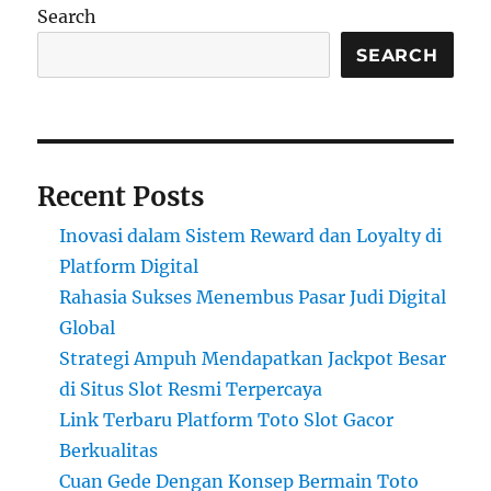
dengan
Search
Permainan
Slot
SEARCH
Online
Recent Posts
Inovasi dalam Sistem Reward dan Loyalty di
Platform Digital
Rahasia Sukses Menembus Pasar Judi Digital
Global
Strategi Ampuh Mendapatkan Jackpot Besar
di Situs Slot Resmi Terpercaya
Link Terbaru Platform Toto Slot Gacor
Berkualitas
Cuan Gede Dengan Konsep Bermain Toto