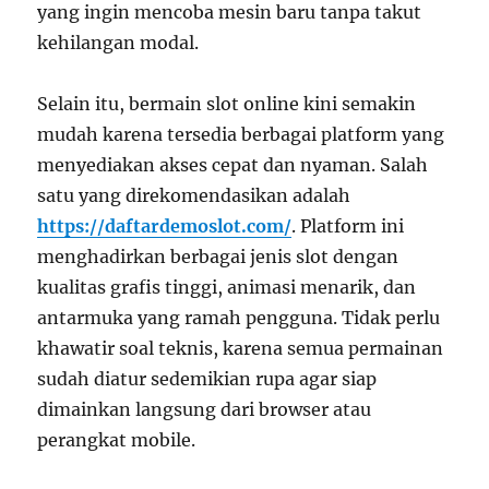
yang ingin mencoba mesin baru tanpa takut
kehilangan modal.
Selain itu, bermain slot online kini semakin
mudah karena tersedia berbagai platform yang
menyediakan akses cepat dan nyaman. Salah
satu yang direkomendasikan adalah
https://daftardemoslot.com/
. Platform ini
menghadirkan berbagai jenis slot dengan
kualitas grafis tinggi, animasi menarik, dan
antarmuka yang ramah pengguna. Tidak perlu
khawatir soal teknis, karena semua permainan
sudah diatur sedemikian rupa agar siap
dimainkan langsung dari browser atau
perangkat mobile.