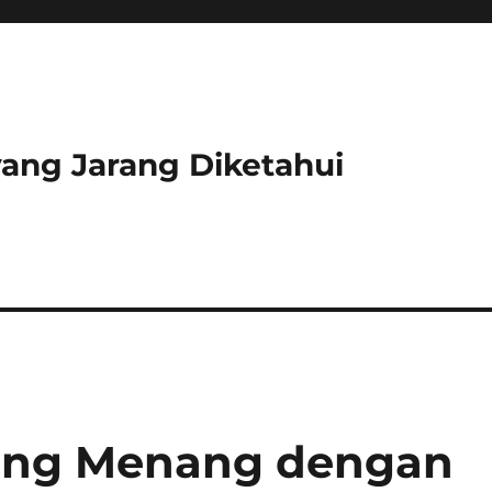
yang Jarang Diketahui
ang Menang dengan