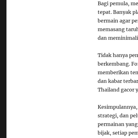
Bagi pemula, me
tepat. Banyak p
bermain agar p
memasang taruha
dan meminimalis
Tidak hanya pem
berkembang. For
memberikan temp
dan kabar terba
Thailand gacor 
Kesimpulannya, 
strategi, dan 
permainan yang 
bijak, setiap p