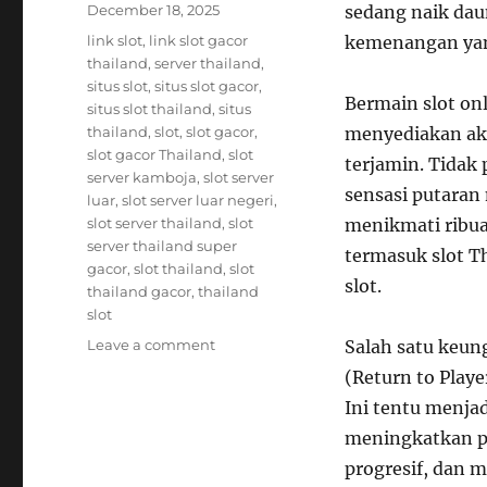
Posted
December 18, 2025
sedang naik dau
on
Tags
link slot
,
link slot gacor
kemenangan yang
thailand
,
server thailand
,
situs slot
,
situs slot gacor
,
Bermain slot on
situs slot thailand
,
situs
thailand
,
slot
,
slot gacor
,
menyediakan aks
slot gacor Thailand
,
slot
terjamin. Tidak
server kamboja
,
slot server
sensasi putaran
luar
,
slot server luar negeri
,
slot server thailand
,
slot
menikmati ribua
server thailand super
termasuk slot T
gacor
,
slot thailand
,
slot
slot.
thailand gacor
,
thailand
slot
on
Leave a comment
Salah satu keun
Nikmati
(Return to Playe
Sensasi
Ini tentu menjad
Menang
Besar
meningkatkan pel
di
progresif, dan m
Dunia