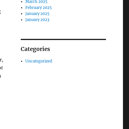
March 2025
February 2025
g
January 2025
January 2023
Categories
r,
Uncategorized
ot
n