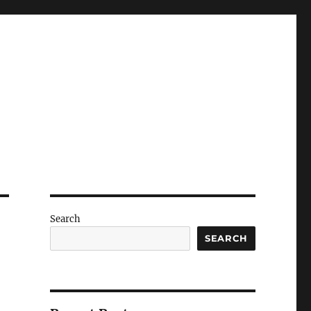
Search
SEARCH