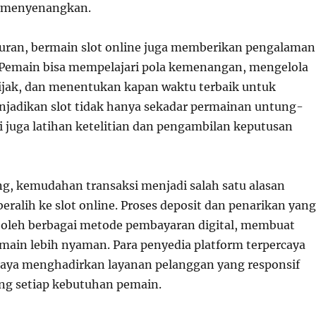
 menyenangkan.
buran, bermain slot online juga memberikan pengalaman
i. Pemain bisa mempelajari pola kemenangan, mengelola
jak, dan menentukan kapan waktu terbaik untuk
enjadikan slot tidak hanya sekadar permainan untung-
i juga latihan ketelitian dan pengambilan keputusan
ng, kemudahan transaksi menjadi salah satu alasan
ralih ke slot online. Proses deposit dan penarikan yang
 oleh berbagai metode pembayaran digital, membuat
ain lebih nyaman. Para penyedia platform terpercaya
paya menghadirkan layanan pelanggan yang responsif
g setiap kebutuhan pemain.