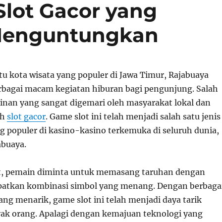
Slot Gacor yang
 Menguntungkan
tu kota wisata yang populer di Jawa Timur, Rajabuaya
bagai macam kegiatan hiburan bagi pengunjung. Salah
ainan yang sangat digemari oleh masyarakat lokal dan
ah
slot gacor
. Game slot ini telah menjadi salah satu jenis
g populer di kasino-kasino terkemuka di seluruh dunia,
abuaya.
t, pemain diminta untuk memasang taruhan dengan
atkan kombinasi simbol yang menang. Dengan berbaga
ang menarik, game slot ini telah menjadi daya tarik
ak orang. Apalagi dengan kemajuan teknologi yang