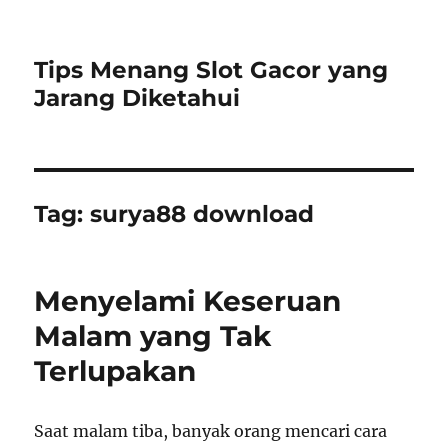
Tips Menang Slot Gacor yang
Jarang Diketahui
Tag:
surya88 download
Menyelami Keseruan
Malam yang Tak
Terlupakan
Saat malam tiba, banyak orang mencari cara