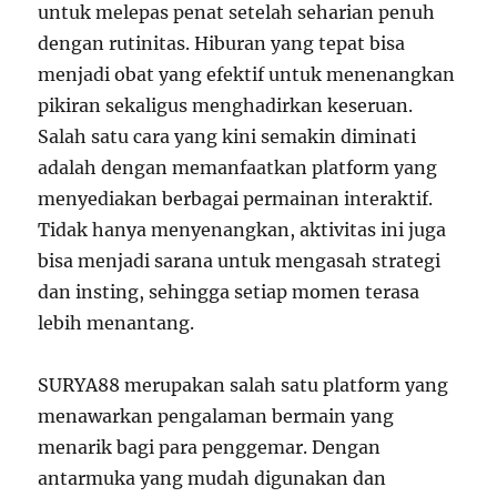
untuk melepas penat setelah seharian penuh
dengan rutinitas. Hiburan yang tepat bisa
menjadi obat yang efektif untuk menenangkan
pikiran sekaligus menghadirkan keseruan.
Salah satu cara yang kini semakin diminati
adalah dengan memanfaatkan platform yang
menyediakan berbagai permainan interaktif.
Tidak hanya menyenangkan, aktivitas ini juga
bisa menjadi sarana untuk mengasah strategi
dan insting, sehingga setiap momen terasa
lebih menantang.
SURYA88 merupakan salah satu platform yang
menawarkan pengalaman bermain yang
menarik bagi para penggemar. Dengan
antarmuka yang mudah digunakan dan