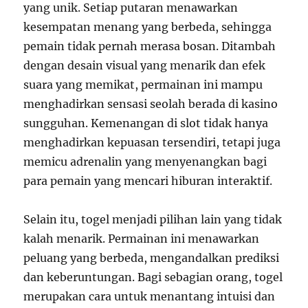
yang unik. Setiap putaran menawarkan
kesempatan menang yang berbeda, sehingga
pemain tidak pernah merasa bosan. Ditambah
dengan desain visual yang menarik dan efek
suara yang memikat, permainan ini mampu
menghadirkan sensasi seolah berada di kasino
sungguhan. Kemenangan di slot tidak hanya
menghadirkan kepuasan tersendiri, tetapi juga
memicu adrenalin yang menyenangkan bagi
para pemain yang mencari hiburan interaktif.
Selain itu, togel menjadi pilihan lain yang tidak
kalah menarik. Permainan ini menawarkan
peluang yang berbeda, mengandalkan prediksi
dan keberuntungan. Bagi sebagian orang, togel
merupakan cara untuk menantang intuisi dan