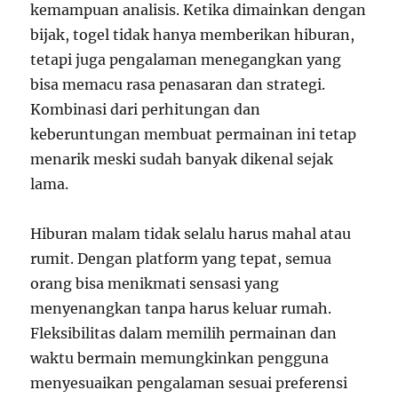
kemampuan analisis. Ketika dimainkan dengan
bijak, togel tidak hanya memberikan hiburan,
tetapi juga pengalaman menegangkan yang
bisa memacu rasa penasaran dan strategi.
Kombinasi dari perhitungan dan
keberuntungan membuat permainan ini tetap
menarik meski sudah banyak dikenal sejak
lama.
Hiburan malam tidak selalu harus mahal atau
rumit. Dengan platform yang tepat, semua
orang bisa menikmati sensasi yang
menyenangkan tanpa harus keluar rumah.
Fleksibilitas dalam memilih permainan dan
waktu bermain memungkinkan pengguna
menyesuaikan pengalaman sesuai preferensi