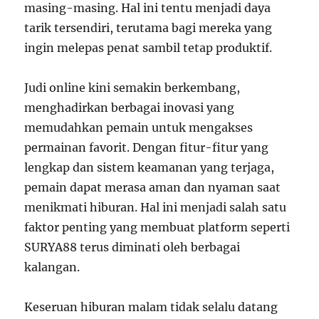
masing-masing. Hal ini tentu menjadi daya
tarik tersendiri, terutama bagi mereka yang
ingin melepas penat sambil tetap produktif.
Judi online kini semakin berkembang,
menghadirkan berbagai inovasi yang
memudahkan pemain untuk mengakses
permainan favorit. Dengan fitur-fitur yang
lengkap dan sistem keamanan yang terjaga,
pemain dapat merasa aman dan nyaman saat
menikmati hiburan. Hal ini menjadi salah satu
faktor penting yang membuat platform seperti
SURYA88 terus diminati oleh berbagai
kalangan.
Keseruan hiburan malam tidak selalu datang