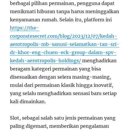
berbagai pilihan permainan, pengguna dapat
menikmati hiburan tanpa harus meninggalkan
kenyamanan rumah. Selain itu, platform ini
https://the-
corporatesecret.com/blog/2023/12/07/kedah-
aerotropolis-mb-sanusi-selamatkan-tan-sri-
dr-khor-eng-chuen-eck-group-dalam-spv-
kedah-aerotropolis-holdings/
menghadirkan
beragam kategori permainan yang bisa
disesuaikan dengan selera masing-masing,
mulai dari permainan klasik hingga inovatif,
yang selalu menghadirkan sensasi baru setiap
kali dimainkan.
Slot, sebagai salah satu jenis permainan yang
paling digemari, memberikan pengalaman