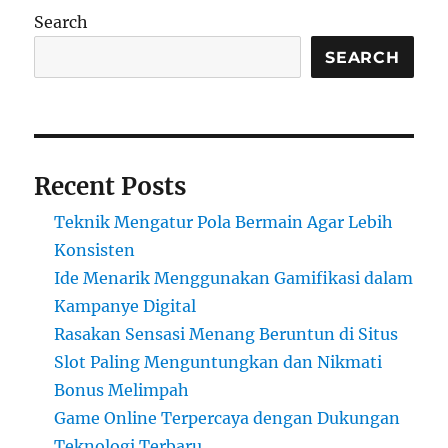
Tak
Search
Terlupakan
SEARCH
Recent Posts
Teknik Mengatur Pola Bermain Agar Lebih
Konsisten
Ide Menarik Menggunakan Gamifikasi dalam
Kampanye Digital
Rasakan Sensasi Menang Beruntun di Situs
Slot Paling Menguntungkan dan Nikmati
Bonus Melimpah
Game Online Terpercaya dengan Dukungan
Teknologi Terbaru