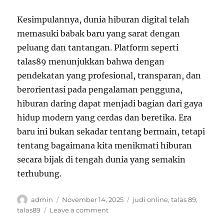
Kesimpulannya, dunia hiburan digital telah
memasuki babak baru yang sarat dengan
peluang dan tantangan. Platform seperti
talas89 menunjukkan bahwa dengan
pendekatan yang profesional, transparan, dan
berorientasi pada pengalaman pengguna,
hiburan daring dapat menjadi bagian dari gaya
hidup modern yang cerdas dan beretika. Era
baru ini bukan sekadar tentang bermain, tetapi
tentang bagaimana kita menikmati hiburan
secara bijak di tengah dunia yang semakin
terhubung.
Author
Posted
Tags
admin
November 14, 2025
judi online
,
talas 89
,
on
on
talas89
Leave a comment
Era