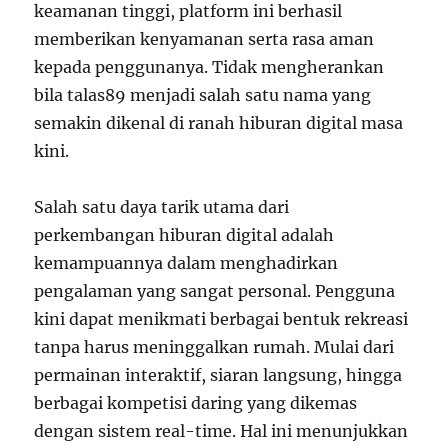
keamanan tinggi, platform ini berhasil
memberikan kenyamanan serta rasa aman
kepada penggunanya. Tidak mengherankan
bila talas89 menjadi salah satu nama yang
semakin dikenal di ranah hiburan digital masa
kini.
Salah satu daya tarik utama dari
perkembangan hiburan digital adalah
kemampuannya dalam menghadirkan
pengalaman yang sangat personal. Pengguna
kini dapat menikmati berbagai bentuk rekreasi
tanpa harus meninggalkan rumah. Mulai dari
permainan interaktif, siaran langsung, hingga
berbagai kompetisi daring yang dikemas
dengan sistem real-time. Hal ini menunjukkan