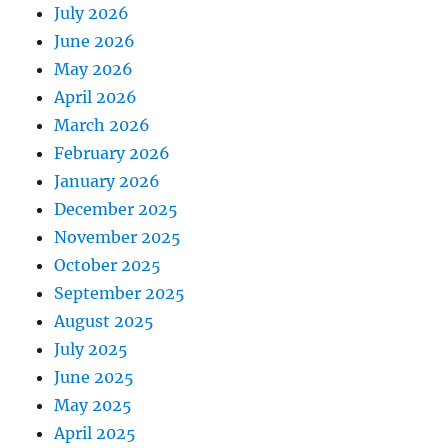
July 2026
June 2026
May 2026
April 2026
March 2026
February 2026
January 2026
December 2025
November 2025
October 2025
September 2025
August 2025
July 2025
June 2025
May 2025
April 2025