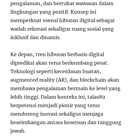
pengalaman, dan bertukar wawasan dalam
lingkungan yang positif. Konsep ini
memperkuat esensi hiburan digital sebagai
wadah rekreasi sekaligus ruang sosial yang
inklusif dan dinamis.
Ke depan, tren hiburan berbasis digital
diprediksi akan terus berkembang pesat.
Teknologi seperti kecerdasan buatan,
augmented reality (AR), dan blockchain akan
membawa pengalaman bermain ke level yang
lebih tinggi. Dalam konteks ini, talas89
berpotensi menjadi pionir yang terus
mendorong inovasi sekaligus menjaga
keseimbangan antara keseruan dan tanggung
jawab.