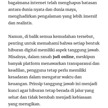
bagaimana internet telah menghapus batasan
antara dunia nyata dan dunia maya,
menghadirkan pengalaman yang lebih imersif
dan realistis.
Namun, di balik semua kemudahan tersebut,
penting untuk memahami bahwa setiap bentuk
hiburan digital memiliki aspek tanggung jawab.
Misalnya, dalam ranah
judi online
, meskipun
banyak platform menawarkan transparansi dan
keadilan, pengguna tetap perlu memiliki
kesadaran dalam mengatur waktu dan
keuangan. Prinsip tanggung jawab ini menjadi
kunci agar hiburan tetap berada di jalur yang
sehat dan tidak berubah menjadi kebiasaan
yang merugikan.