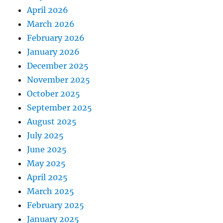
April 2026
March 2026
February 2026
January 2026
December 2025
November 2025
October 2025
September 2025
August 2025
July 2025
June 2025
May 2025
April 2025
March 2025
February 2025
January 2025