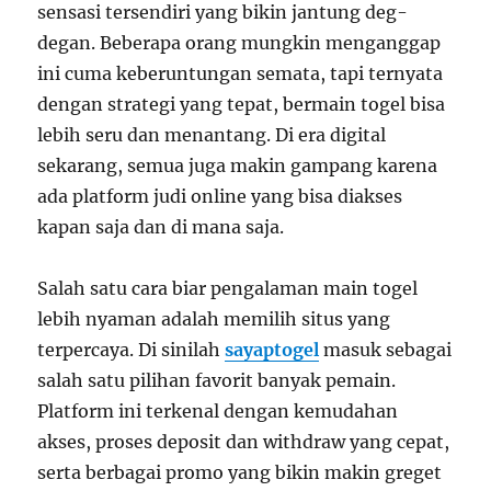
sensasi tersendiri yang bikin jantung deg-
degan. Beberapa orang mungkin menganggap
ini cuma keberuntungan semata, tapi ternyata
dengan strategi yang tepat, bermain togel bisa
lebih seru dan menantang. Di era digital
sekarang, semua juga makin gampang karena
ada platform judi online yang bisa diakses
kapan saja dan di mana saja.
Salah satu cara biar pengalaman main togel
lebih nyaman adalah memilih situs yang
terpercaya. Di sinilah
sayaptogel
masuk sebagai
salah satu pilihan favorit banyak pemain.
Platform ini terkenal dengan kemudahan
akses, proses deposit dan withdraw yang cepat,
serta berbagai promo yang bikin makin greget