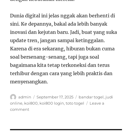
Dunia digital ini jelas nggak akan berhenti di
sini. Ke depannya, bakal ada lebih banyak
inovasi dan kejutan baru. Jadi, buat yang suka
update tren, jangan sampai ketinggalan.
Karena di era sekarang, hiburan bukan cuma
soal bersenang-senang, tapi juga soal
bagaimana kita tetap terkoneksi dan terus
terhibur dengan cara yang lebih praktis dan
menyenangkan.
Author
Posted
Tags
admin
September 17, 2025
bandar togel
,
judi
on
online
,
koi800
,
koi800 login
,
toto togel
Leave a
on
comment
Serunya
Dunia
Hiburan