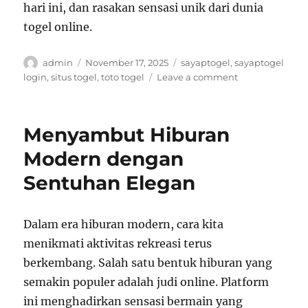
hari ini, dan rasakan sensasi unik dari dunia
togel online.
Author
Posted
Tags
admin
November 17, 2025
sayaptogel
,
sayaptogel
on
on
login
,
situs togel
,
toto togel
Leave a comment
Menebak
Angka
Seru:
Menyambut Hiburan
Tips
Santai
Modern dengan
Biar
Sentuhan Elegan
Main
Togel
Makin
Asyik
Dalam era hiburan modern, cara kita
menikmati aktivitas rekreasi terus
berkembang. Salah satu bentuk hiburan yang
semakin populer adalah judi online. Platform
ini menghadirkan sensasi bermain yang