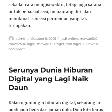
sekadar cara mengisi waktu, tetapi juga sarana
untuk bersosialisasi, menantang diri, dan
menikmati sensasi permainan yang tak
terlupakan.
Author
Posted
Tags
admin
October 9, 2025
judi online
,
mawar500
,
on
mawar500 login
,
mawar500 togel
,
toto togel
Leave a
on
comment
Menyambut
Hiburan
Modern
Serunya Dunia Hiburan
dengan
Sentuhan
Digital yang Lagi Naik
Elegan
Daun
Kalau ngomongin hiburan digital, sekarang ini
udah jauh beda dari jaman dulu. Dulu kita harus