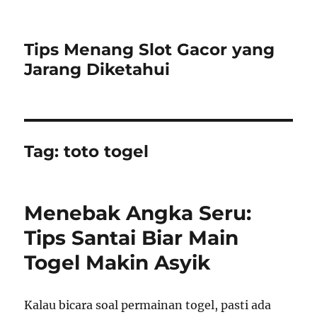
Tips Menang Slot Gacor yang
Jarang Diketahui
Tag:
toto togel
Menebak Angka Seru:
Tips Santai Biar Main
Togel Makin Asyik
Kalau bicara soal permainan togel, pasti ada