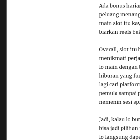
Ada bonus harian
peluang menang 
main slot itu kay
biarkan reels be
Overall, slot it
menikmati perja
lo main dengan b
hiburan yang fu
lagi cari platfo
pemula sampai p
nemenin sesi spi
Jadi, kalau lo b
bisa jadi pilihan
lo langsung dap