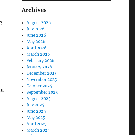
Archives
g
August 2026
July 2026
e-
June 2026
May 2026
April 2026
March 2026
February 2026
January 2026
December 2025
November 2025
October 2025
tu
September 2025
August 2025
July 2025
June 2025
May 2025
April 2025
March 2025