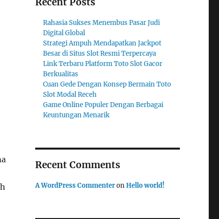
Recent Posts
Rahasia Sukses Menembus Pasar Judi
Digital Global
Strategi Ampuh Mendapatkan Jackpot
Besar di Situs Slot Resmi Terpercaya
Link Terbaru Platform Toto Slot Gacor
Berkualitas
Cuan Gede Dengan Konsep Bermain Toto
Slot Modal Receh
Game Online Populer Dengan Berbagai
Keuntungan Menarik
ma
Recent Comments
A WordPress Commenter
on
Hello world!
ih