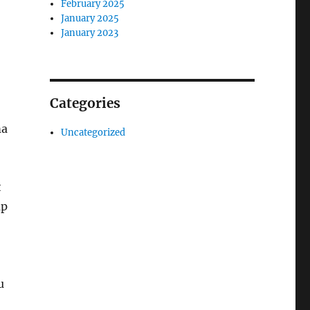
February 2025
January 2025
January 2023
Categories
ma
Uncategorized
t
ap
u