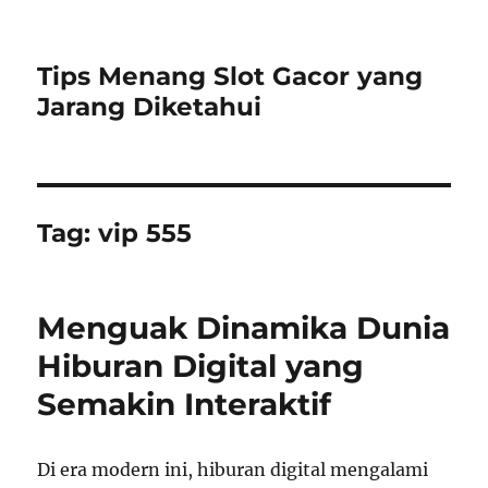
Tips Menang Slot Gacor yang
Jarang Diketahui
Tag:
vip 555
Menguak Dinamika Dunia
Hiburan Digital yang
Semakin Interaktif
Di era modern ini, hiburan digital mengalami