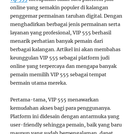
online yang semakin populer di kalangan
penggemar permainan taruhan digital. Dengan
menghadirkan berbagai jenis permainan serta
layanan yang profesional, VIP 555 berhasil
menarik perhatian banyak pemain dari
berbagai kalangan. Artikel ini akan membahas
keunggulan VIP 555 sebagai platform judi
online yang terpercaya dan mengapa banyak
pemain memilih VIP 555 sebagai tempat
bermain utama mereka.
Pertama-tama, VIP 555 menawarkan
kemudahan akses bagi para penggunanya.
Platform ini didesain dengan antarmuka yang
user-friendly sehingga pemain, baik yang baru
maupun yang sudah berpengalaman, dapat