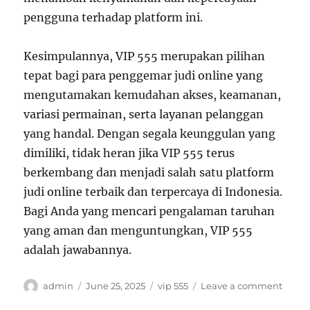
pengguna terhadap platform ini.
Kesimpulannya, VIP 555 merupakan pilihan
tepat bagi para penggemar judi online yang
mengutamakan kemudahan akses, keamanan,
variasi permainan, serta layanan pelanggan
yang handal. Dengan segala keunggulan yang
dimiliki, tidak heran jika VIP 555 terus
berkembang dan menjadi salah satu platform
judi online terbaik dan terpercaya di Indonesia.
Bagi Anda yang mencari pengalaman taruhan
yang aman dan menguntungkan, VIP 555
adalah jawabannya.
Author
Posted
Tags
on
admin
June 25, 2025
vip 555
Leave a comment
on
Keun