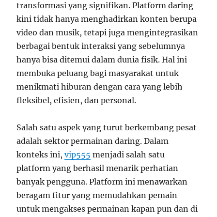
transformasi yang signifikan. Platform daring
kini tidak hanya menghadirkan konten berupa
video dan musik, tetapi juga mengintegrasikan
berbagai bentuk interaksi yang sebelumnya
hanya bisa ditemui dalam dunia fisik. Hal ini
membuka peluang bagi masyarakat untuk
menikmati hiburan dengan cara yang lebih
fleksibel, efisien, dan personal.
Salah satu aspek yang turut berkembang pesat
adalah sektor permainan daring. Dalam
konteks ini,
vip555
menjadi salah satu
platform yang berhasil menarik perhatian
banyak pengguna. Platform ini menawarkan
beragam fitur yang memudahkan pemain
untuk mengakses permainan kapan pun dan di