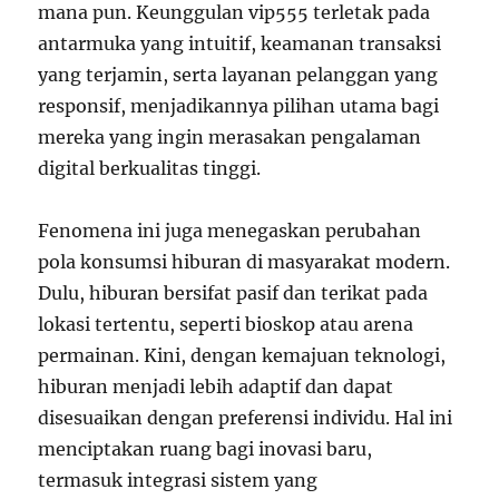
mana pun. Keunggulan vip555 terletak pada
antarmuka yang intuitif, keamanan transaksi
yang terjamin, serta layanan pelanggan yang
responsif, menjadikannya pilihan utama bagi
mereka yang ingin merasakan pengalaman
digital berkualitas tinggi.
Fenomena ini juga menegaskan perubahan
pola konsumsi hiburan di masyarakat modern.
Dulu, hiburan bersifat pasif dan terikat pada
lokasi tertentu, seperti bioskop atau arena
permainan. Kini, dengan kemajuan teknologi,
hiburan menjadi lebih adaptif dan dapat
disesuaikan dengan preferensi individu. Hal ini
menciptakan ruang bagi inovasi baru,
termasuk integrasi sistem yang