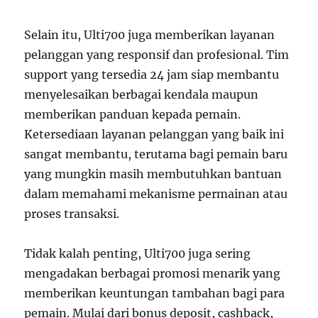
Selain itu, Ulti700 juga memberikan layanan
pelanggan yang responsif dan profesional. Tim
support yang tersedia 24 jam siap membantu
menyelesaikan berbagai kendala maupun
memberikan panduan kepada pemain.
Ketersediaan layanan pelanggan yang baik ini
sangat membantu, terutama bagi pemain baru
yang mungkin masih membutuhkan bantuan
dalam memahami mekanisme permainan atau
proses transaksi.
Tidak kalah penting, Ulti700 juga sering
mengadakan berbagai promosi menarik yang
memberikan keuntungan tambahan bagi para
pemain. Mulai dari bonus deposit, cashback,