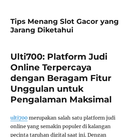
Tips Menang Slot Gacor yang
Jarang Diketahui
Ulti700: Platform Judi
Online Terpercaya
dengan Beragam Fitur
Unggulan untuk
Pengalaman Maksimal
ulti700
merupakan salah satu platform judi
online yang semakin populer di kalangan
pecinta taruhan digital saat ini. Dengan