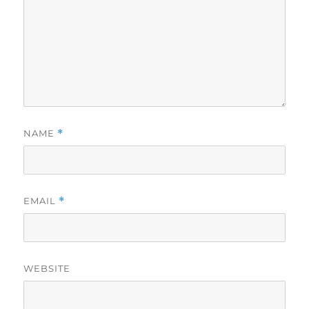
NAME
*
EMAIL
*
WEBSITE