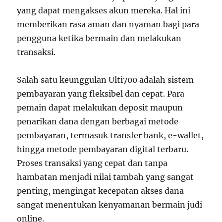
yang dapat mengakses akun mereka. Hal ini
memberikan rasa aman dan nyaman bagi para
pengguna ketika bermain dan melakukan
transaksi.
Salah satu keunggulan Ulti700 adalah sistem
pembayaran yang fleksibel dan cepat. Para
pemain dapat melakukan deposit maupun
penarikan dana dengan berbagai metode
pembayaran, termasuk transfer bank, e-wallet,
hingga metode pembayaran digital terbaru.
Proses transaksi yang cepat dan tanpa
hambatan menjadi nilai tambah yang sangat
penting, mengingat kecepatan akses dana
sangat menentukan kenyamanan bermain judi
online.