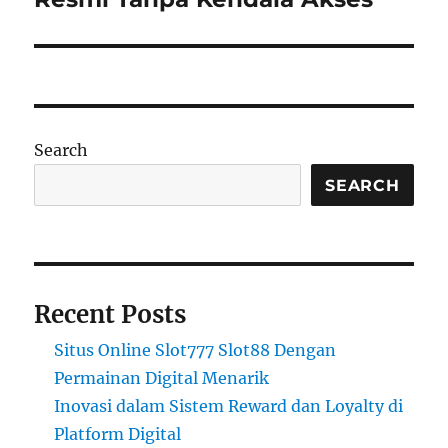
Search
SEARCH
Recent Posts
Situs Online Slot777 Slot88 Dengan
Permainan Digital Menarik
Inovasi dalam Sistem Reward dan Loyalty di
Platform Digital