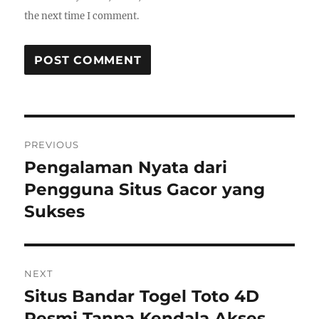
the next time I comment.
Post
PREVIOUS
navigation
Pengalaman Nyata dari
Previous
post:
Pengguna Situs Gacor yang
Sukses
NEXT
Situs Bandar Togel Toto 4D
Next
post:
Resmi Tanpa Kendala Akses