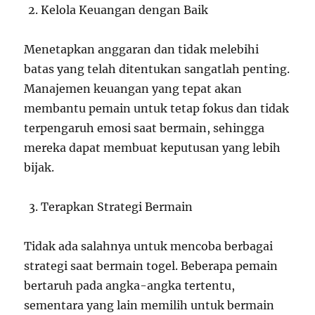
Kelola Keuangan dengan Baik
Menetapkan anggaran dan tidak melebihi
batas yang telah ditentukan sangatlah penting.
Manajemen keuangan yang tepat akan
membantu pemain untuk tetap fokus dan tidak
terpengaruh emosi saat bermain, sehingga
mereka dapat membuat keputusan yang lebih
bijak.
Terapkan Strategi Bermain
Tidak ada salahnya untuk mencoba berbagai
strategi saat bermain togel. Beberapa pemain
bertaruh pada angka-angka tertentu,
sementara yang lain memilih untuk bermain