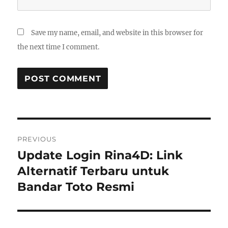
Save my name, email, and website in this browser for
the next time I comment.
Post
PREVIOUS
navigation
Update Login Rina4D: Link
Previous
post:
Alternatif Terbaru untuk
Bandar Toto Resmi