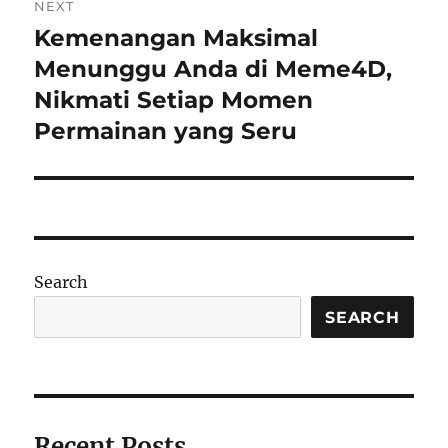
NEXT
Kemenangan Maksimal
Next
post:
Menunggu Anda di Meme4D,
Nikmati Setiap Momen
Permainan yang Seru
Search
SEARCH
Recent Posts