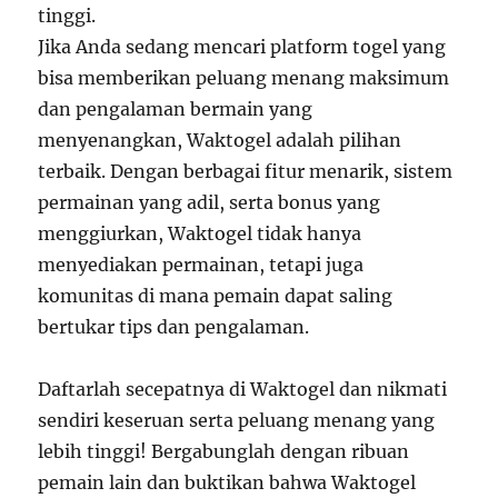
tinggi.
Jika Anda sedang mencari platform togel yang
bisa memberikan peluang menang maksimum
dan pengalaman bermain yang
menyenangkan, Waktogel adalah pilihan
terbaik. Dengan berbagai fitur menarik, sistem
permainan yang adil, serta bonus yang
menggiurkan, Waktogel tidak hanya
menyediakan permainan, tetapi juga
komunitas di mana pemain dapat saling
bertukar tips dan pengalaman.
Daftarlah secepatnya di Waktogel dan nikmati
sendiri keseruan serta peluang menang yang
lebih tinggi! Bergabunglah dengan ribuan
pemain lain dan buktikan bahwa Waktogel