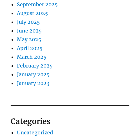
September 2025
August 2025
July 2025
June 2025
May 2025
April 2025
March 2025
February 2025
January 2025
January 2023
Categories
Uncategorized