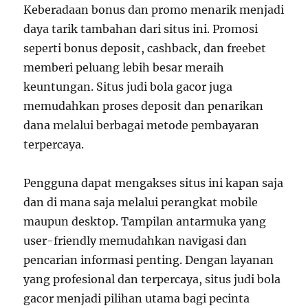
Keberadaan bonus dan promo menarik menjadi
daya tarik tambahan dari situs ini. Promosi
seperti bonus deposit, cashback, dan freebet
memberi peluang lebih besar meraih
keuntungan. Situs judi bola gacor juga
memudahkan proses deposit dan penarikan
dana melalui berbagai metode pembayaran
terpercaya.
Pengguna dapat mengakses situs ini kapan saja
dan di mana saja melalui perangkat mobile
maupun desktop. Tampilan antarmuka yang
user-friendly memudahkan navigasi dan
pencarian informasi penting. Dengan layanan
yang profesional dan terpercaya, situs judi bola
gacor menjadi pilihan utama bagi pecinta