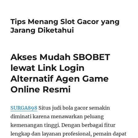
Tips Menang Slot Gacor yang
Jarang Diketahui
Akses Mudah SBOBET
lewat Link Login
Alternatif Agen Game
Online Resmi
SURGA898
Situs judi bola gacor semakin
diminati karena menawarkan peluang
kemenangan tinggi. Dengan berbagai fitur
lengkap dan layanan profesional, pemain dapat