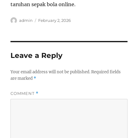
taruhan sepak bola online.
Author
Posted
admin
February 2, 2026
on
Leave a Reply
Your email address will not be published.
Required fields
are marked
*
COMMENT
*