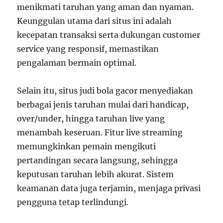
menikmati taruhan yang aman dan nyaman.
Keunggulan utama dari situs ini adalah
kecepatan transaksi serta dukungan customer
service yang responsif, memastikan
pengalaman bermain optimal.
Selain itu, situs judi bola gacor menyediakan
berbagai jenis taruhan mulai dari handicap,
over/under, hingga taruhan live yang
menambah keseruan. Fitur live streaming
memungkinkan pemain mengikuti
pertandingan secara langsung, sehingga
keputusan taruhan lebih akurat. Sistem
keamanan data juga terjamin, menjaga privasi
pengguna tetap terlindungi.