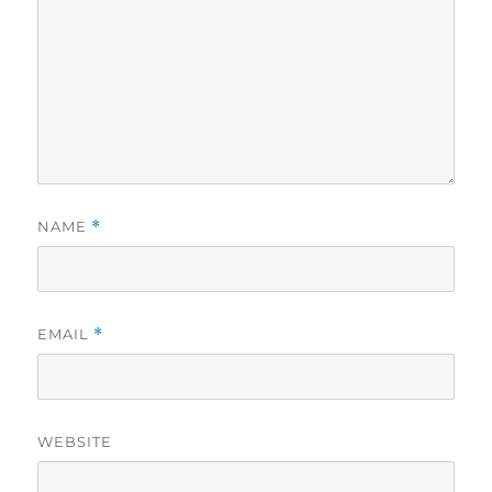
NAME
*
EMAIL
*
WEBSITE