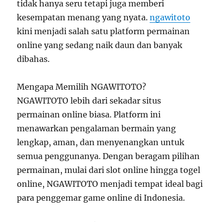
tidak hanya seru tetapi juga memberi
kesempatan menang yang nyata.
ngawitoto
kini menjadi salah satu platform permainan
online yang sedang naik daun dan banyak
dibahas.
Mengapa Memilih NGAWITOTO?
NGAWITOTO lebih dari sekadar situs
permainan online biasa. Platform ini
menawarkan pengalaman bermain yang
lengkap, aman, dan menyenangkan untuk
semua penggunanya. Dengan beragam pilihan
permainan, mulai dari slot online hingga togel
online, NGAWITOTO menjadi tempat ideal bagi
para penggemar game online di Indonesia.