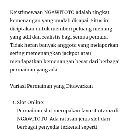
Keistimewaan NGAWITOTO adalah tingkat
kemenangan yang mudah dicapai. Situs ini
diciptakan untuk memberi peluang menang
yang adil dan realistis bagi semua pemain.
Tidak heran banyak anggota yang melaporkan
sering memenangkan jackpot atau
mendapatkan kemenangan besar dari berbagai
permainan yang ada.
Variasi Permainan yang Ditawarkan
Slot Online:
Permainan slot merupakan favorit utama di
NGAWITOTO. Ada ratusan jenis slot dari
berbagai penyedia terkenal seperti