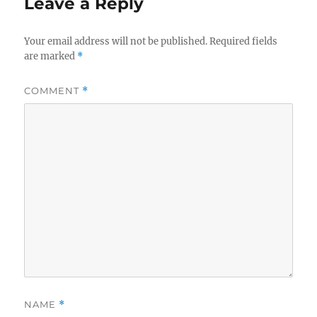
Leave a Reply
Your email address will not be published.
Required fields
are marked
*
COMMENT
*
NAME
*