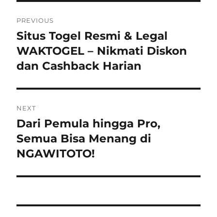
Post
PREVIOUS
navigation
Situs Togel Resmi & Legal
Previous
post:
WAKTOGEL – Nikmati Diskon
dan Cashback Harian
NEXT
Dari Pemula hingga Pro,
Next
post:
Semua Bisa Menang di
NGAWITOTO!