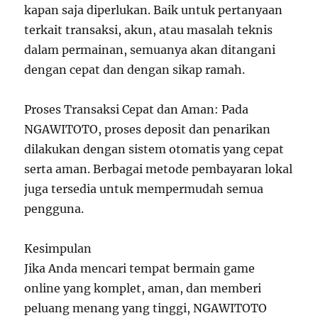
kapan saja diperlukan. Baik untuk pertanyaan
terkait transaksi, akun, atau masalah teknis
dalam permainan, semuanya akan ditangani
dengan cepat dan dengan sikap ramah.
Proses Transaksi Cepat dan Aman: Pada
NGAWITOTO, proses deposit dan penarikan
dilakukan dengan sistem otomatis yang cepat
serta aman. Berbagai metode pembayaran lokal
juga tersedia untuk mempermudah semua
pengguna.
Kesimpulan
Jika Anda mencari tempat bermain game
online yang komplet, aman, dan memberi
peluang menang yang tinggi, NGAWITOTO