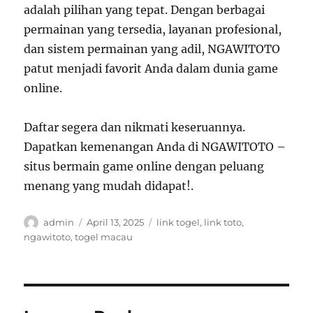
adalah pilihan yang tepat. Dengan berbagai
permainan yang tersedia, layanan profesional,
dan sistem permainan yang adil, NGAWITOTO
patut menjadi favorit Anda dalam dunia game
online.
Daftar segera dan nikmati keseruannya.
Dapatkan kemenangan Anda di NGAWITOTO –
situs bermain game online dengan peluang
menang yang mudah didapat!.
Author
Posted
Tags
admin
April 13, 2025
link togel
,
link toto
,
on
ngawitoto
,
togel macau