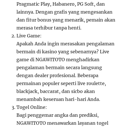
Pragmatic Play, Habanero, PG Soft, dan
lainnya. Dengan grafis yang mengesankan
dan fitur bonus yang menarik, pemain akan
merasa terhibur tanpa henti.
Live Game:
Apakah Anda ingin merasakan pengalaman
bermain di kasino yang sebenarnya? Live
game di NGAWITOTO menghadirkan
pengalaman bermain secara langsung
dengan dealer profesional. Beberapa
permainan populer seperti live roulette,
blackjack, baccarat, dan sicbo akan
menambah keseruan hari-hari Anda.
Togel Online:
Bagi penggemar angka dan prediksi,
NGAWITOTO menawarkan layanan togel