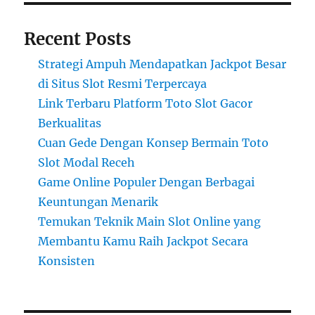
Recent Posts
Strategi Ampuh Mendapatkan Jackpot Besar
di Situs Slot Resmi Terpercaya
Link Terbaru Platform Toto Slot Gacor
Berkualitas
Cuan Gede Dengan Konsep Bermain Toto
Slot Modal Receh
Game Online Populer Dengan Berbagai
Keuntungan Menarik
Temukan Teknik Main Slot Online yang
Membantu Kamu Raih Jackpot Secara
Konsisten