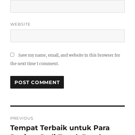
WEBSITE
Save my name, email, and website in this browser for
the next time I comment.
Post
PREVIOUS
navigation
Tempat Terbaik untuk Para
Previous