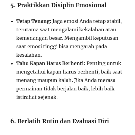
5.
Praktikkan Disiplin Emosional
Tetap Tenang:
Jaga emosi Anda tetap stabil,
terutama saat mengalami kekalahan atau
kemenangan besar. Mengambil keputusan
saat emosi tinggi bisa mengarah pada
kesalahan.
Tahu Kapan Harus Berhenti:
Penting untuk
mengetahui kapan harus berhenti, baik saat
menang maupun kalah. Jika Anda merasa
permainan tidak berjalan baik, lebih baik
istirahat sejenak.
6.
Berlatih Rutin dan Evaluasi Diri