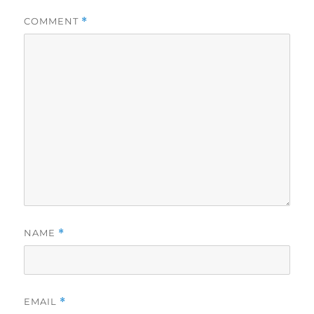
COMMENT
*
NAME
*
EMAIL
*