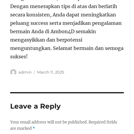
Dengan menerapkan tips di atas dan berlatih
secara konsisten, Anda dapat meningkatkan
peluang success serta menjadikan pengalaman
bermain Anda di Ambon4D semakin
mengasyikkan dan berpotensi
menguntungkan. Selamat bermain dan semoga
sukses!
Author
Posted
admin
March 11, 2025
on
Leave a Reply
Your email address will not be published.
Required fields
are marked
*