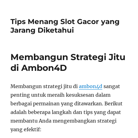
Tips Menang Slot Gacor yang
Jarang Diketahui
Membangun Strategi Jitu
di Ambon4D
Membangun strategi jitu di
ambon4d
sangat
penting untuk meraih kesuksesan dalam
berbagai permainan yang ditawarkan. Berikut
adalah beberapa langkah dan tips yang dapat
membantu Anda mengembangkan strategi
yang efektif: