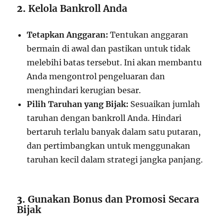
2.
Kelola Bankroll Anda
Tetapkan Anggaran:
Tentukan anggaran
bermain di awal dan pastikan untuk tidak
melebihi batas tersebut. Ini akan membantu
Anda mengontrol pengeluaran dan
menghindari kerugian besar.
Pilih Taruhan yang Bijak:
Sesuaikan jumlah
taruhan dengan bankroll Anda. Hindari
bertaruh terlalu banyak dalam satu putaran,
dan pertimbangkan untuk menggunakan
taruhan kecil dalam strategi jangka panjang.
3.
Gunakan Bonus dan Promosi Secara
Bijak