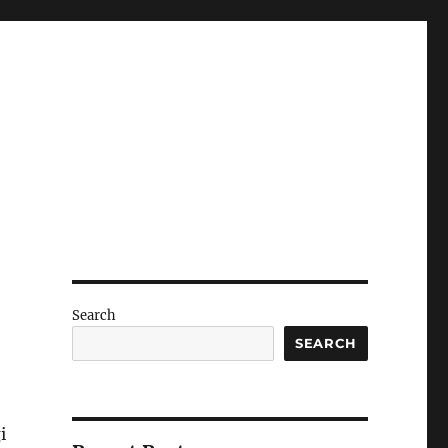
Search
SEARCH
i