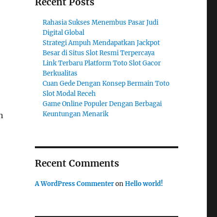
Recent Posts
Rahasia Sukses Menembus Pasar Judi
Digital Global
Strategi Ampuh Mendapatkan Jackpot
Besar di Situs Slot Resmi Terpercaya
Link Terbaru Platform Toto Slot Gacor
Berkualitas
Cuan Gede Dengan Konsep Bermain Toto
Slot Modal Receh
Game Online Populer Dengan Berbagai
Keuntungan Menarik
n
Recent Comments
A WordPress Commenter
on
Hello world!