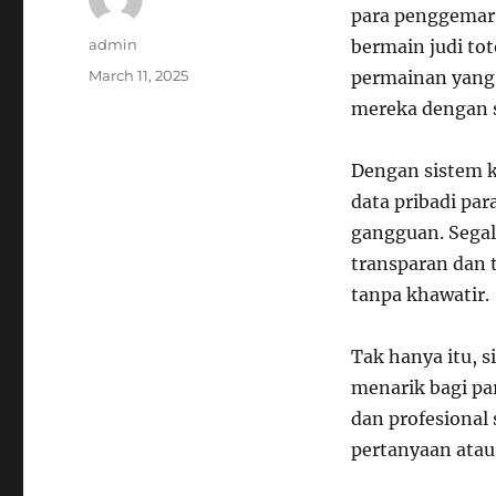
para penggemar 
Author
admin
bermain judi to
Posted
March 11, 2025
permainan yang 
on
mereka dengan 
Dengan sistem k
data pribadi pa
gangguan. Segala
transparan dan 
tanpa khawatir.
Tak hanya itu, 
menarik bagi pa
dan profesional
pertanyaan atau