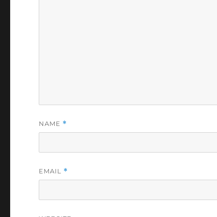
NAME
*
EMAIL
*