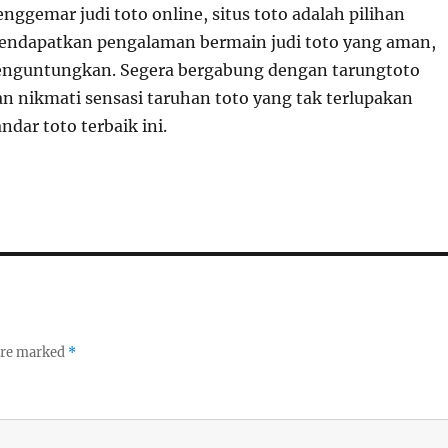
penggemar judi toto online, situs toto adalah pilihan
endapatkan pengalaman bermain judi toto yang aman,
nguntungkan. Segera bergabung dengan tarungtoto
an nikmati sensasi taruhan toto yang tak terlupakan
ndar toto terbaik ini.
 are marked
*