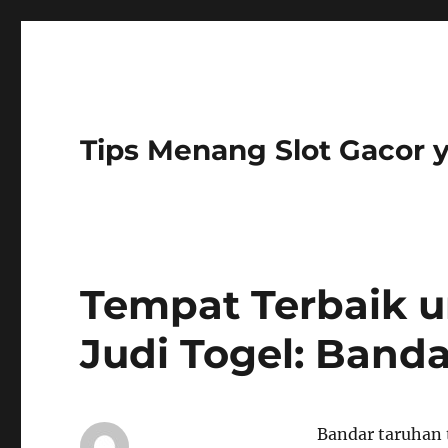
Tips Menang Slot Gacor 
Tempat Terbaik u
Judi Togel: Banda
Bandar taruhan t