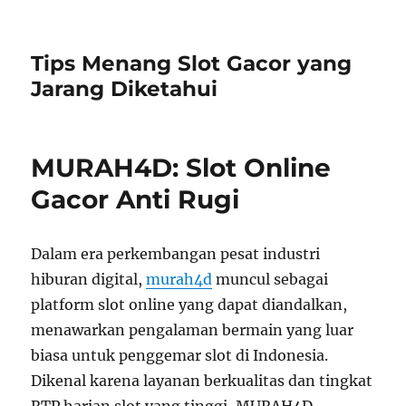
Tips Menang Slot Gacor yang
Jarang Diketahui
MURAH4D: Slot Online
Gacor Anti Rugi
Dalam era perkembangan pesat industri
hiburan digital,
murah4d
muncul sebagai
platform slot online yang dapat diandalkan,
menawarkan pengalaman bermain yang luar
biasa untuk penggemar slot di Indonesia.
Dikenal karena layanan berkualitas dan tingkat