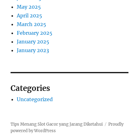
May 2025
April 2025
March 2025
February 2025
January 2025
January 2023
Categories
Uncategorized
Tips Menang Slot Gacor yang Jarang Diketahui
Proudly
powered by WordPress