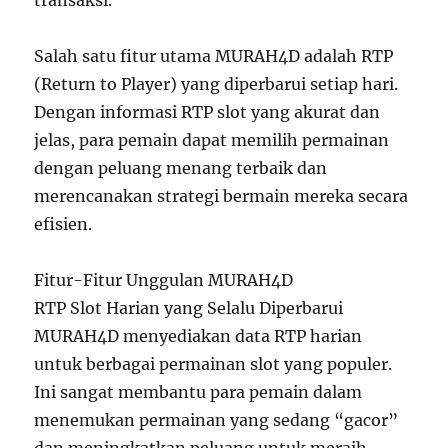
transaksi.
Salah satu fitur utama MURAH4D adalah RTP
(Return to Player) yang diperbarui setiap hari.
Dengan informasi RTP slot yang akurat dan
jelas, para pemain dapat memilih permainan
dengan peluang menang terbaik dan
merencanakan strategi bermain mereka secara
efisien.
Fitur-Fitur Unggulan MURAH4D
RTP Slot Harian yang Selalu Diperbarui
MURAH4D menyediakan data RTP harian
untuk berbagai permainan slot yang populer.
Ini sangat membantu para pemain dalam
menemukan permainan yang sedang “gacor”