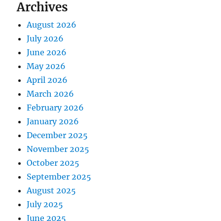
Archives
August 2026
July 2026
June 2026
May 2026
April 2026
March 2026
February 2026
January 2026
December 2025
November 2025
October 2025
September 2025
August 2025
July 2025
June 2025