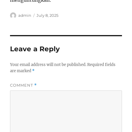
menguntungkan.
Author
Posted
admin
July 8, 2025
on
Leave a Reply
Your email address will not be published.
Required fields
are marked
*
COMMENT
*