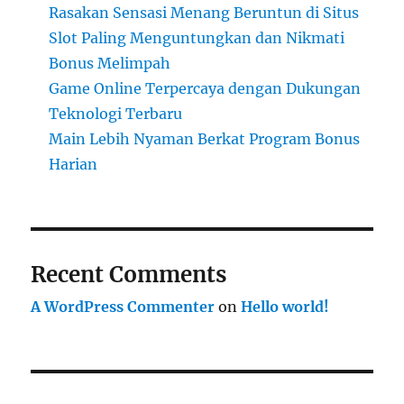
Rasakan Sensasi Menang Beruntun di Situs
Slot Paling Menguntungkan dan Nikmati
Bonus Melimpah
Game Online Terpercaya dengan Dukungan
Teknologi Terbaru
Main Lebih Nyaman Berkat Program Bonus
Harian
Recent Comments
A WordPress Commenter
on
Hello world!