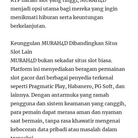
RTP harian slot yang tinggi, MURAH4D
menjadi opsi utama bagi mereka yang ingin
menikmati hiburan serta keuntungan
berkelanjutan.
Keunggulan MURAH4D Dibandingkan Situs
Slot Lain
MURAH4D bukan sekadar situs slot biasa.
Platform ini menyediakan beragam permainan
slot gacor dari berbagai penyedia terkenal
seperti Pragmatic Play, Habanero, PG Soft, dan
lainnya. Dengan antarmuka yang ramah
pengguna dan sistem keamanan yang canggih,
para pemain dapat merasa aman dan nyaman
saat bermain, tanpa rasa khawatir mengenai
kebocoran data pribadi atau masalah dalam