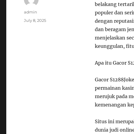
belakang tertari
Author
admin
populer dan seri
Posted
July 8, 2025
dengan reputasi
on
dan beragam jen
menjelaskan sec
keunggulan, fit
Apa itu Gacor S
Gacor S1288Joke
permainan kasino
merujuk pada m
kemenangan ke
Situs ini merupa
dunia judi onli