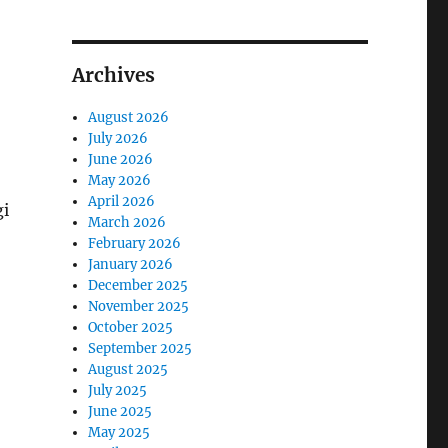
Archives
August 2026
July 2026
June 2026
May 2026
April 2026
gi
March 2026
February 2026
January 2026
December 2025
November 2025
October 2025
September 2025
August 2025
July 2025
June 2025
May 2025