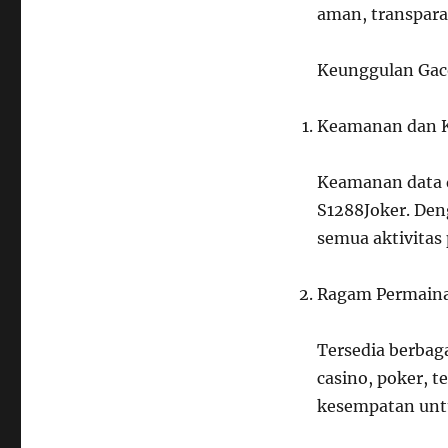
aman, transparan
Keunggulan Gac
Keamanan dan 
Keamanan data d
S1288Joker. Deng
semua aktivitas 
Ragam Permain
Tersedia berbaga
casino, poker, t
kesempatan untu