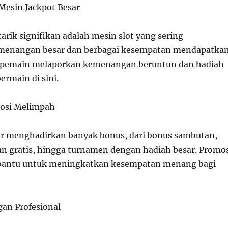
 Mesin Jackpot Besar
tarik signifikan adalah mesin slot yang sering
enangan besar dan berbagai kesempatan mendapatka
k pemain melaporkan kemenangan beruntun dan hadiah
ermain di sini.
osi Melimpah
r menghadirkan banyak bonus, dari bonus sambutan,
an gratis, hingga turnamen dengan hadiah besar. Promo
bantu untuk meningkatkan kesempatan menang bagi
an Profesional