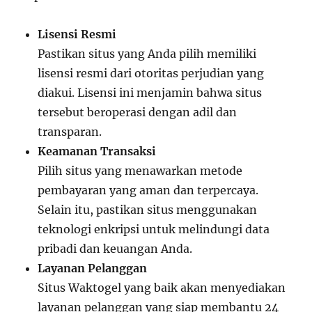
Lisensi Resmi
Pastikan situs yang Anda pilih memiliki
lisensi resmi dari otoritas perjudian yang
diakui. Lisensi ini menjamin bahwa situs
tersebut beroperasi dengan adil dan
transparan.
Keamanan Transaksi
Pilih situs yang menawarkan metode
pembayaran yang aman dan terpercaya.
Selain itu, pastikan situs menggunakan
teknologi enkripsi untuk melindungi data
pribadi dan keuangan Anda.
Layanan Pelanggan
Situs Waktogel yang baik akan menyediakan
layanan pelanggan yang siap membantu 24