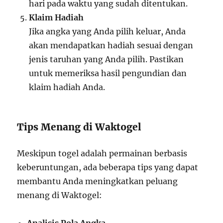
hari pada waktu yang sudah ditentukan.
Klaim Hadiah
Jika angka yang Anda pilih keluar, Anda
akan mendapatkan hadiah sesuai dengan
jenis taruhan yang Anda pilih. Pastikan
untuk memeriksa hasil pengundian dan
klaim hadiah Anda.
Tips Menang di Waktogel
Meskipun togel adalah permainan berbasis
keberuntungan, ada beberapa tips yang dapat
membantu Anda meningkatkan peluang
menang di Waktogel: