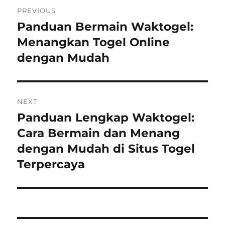
Post
PREVIOUS
navigation
Panduan Bermain Waktogel:
Previous
post:
Menangkan Togel Online
dengan Mudah
NEXT
Panduan Lengkap Waktogel:
Next
post:
Cara Bermain dan Menang
dengan Mudah di Situs Togel
Terpercaya