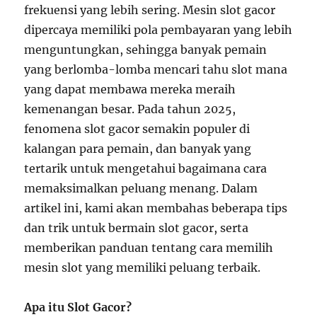
frekuensi yang lebih sering. Mesin slot gacor
dipercaya memiliki pola pembayaran yang lebih
menguntungkan, sehingga banyak pemain
yang berlomba-lomba mencari tahu slot mana
yang dapat membawa mereka meraih
kemenangan besar. Pada tahun 2025,
fenomena slot gacor semakin populer di
kalangan para pemain, dan banyak yang
tertarik untuk mengetahui bagaimana cara
memaksimalkan peluang menang. Dalam
artikel ini, kami akan membahas beberapa tips
dan trik untuk bermain slot gacor, serta
memberikan panduan tentang cara memilih
mesin slot yang memiliki peluang terbaik.
Apa itu Slot Gacor?