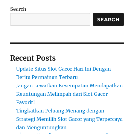
Search
SEARCH
Recent Posts
Update Situs Slot Gacor Hari Ini Dengan
Berita Permainan Terbaru
Jangan Lewatkan Kesempatan Mendapatkan
Keuntungan Melimpah dari Slot Gacor
Favorit!
Tingkatkan Peluang Menang dengan
Strategi Memilih Slot Gacor yang Terpercaya
dan Menguntungkan