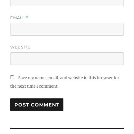
EMAIL
*
WEBSITE
Save my name, email, and website in this browser for
the next time I comment.