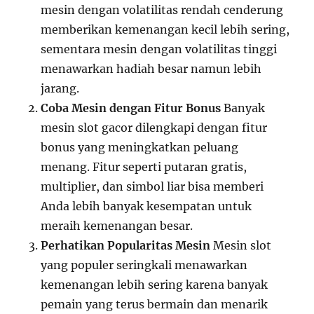
mesin dengan volatilitas rendah cenderung
memberikan kemenangan kecil lebih sering,
sementara mesin dengan volatilitas tinggi
menawarkan hadiah besar namun lebih
jarang.
Coba Mesin dengan Fitur Bonus
Banyak
mesin slot gacor dilengkapi dengan fitur
bonus yang meningkatkan peluang
menang. Fitur seperti putaran gratis,
multiplier, dan simbol liar bisa memberi
Anda lebih banyak kesempatan untuk
meraih kemenangan besar.
Perhatikan Popularitas Mesin
Mesin slot
yang populer seringkali menawarkan
kemenangan lebih sering karena banyak
pemain yang terus bermain dan menarik