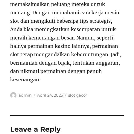
memaksimalkan peluang mereka untuk
menang. Dengan memahami cara kerja mesin
slot dan mengikuti beberapa tips strategis,
Anda bisa meningkatkan kesempatan untuk
meraih kemenangan besar. Namun, seperti
halnya permainan kasino lainnya, permainan
slot tetap mengandalkan keberuntungan. Jadi,
bermainlah dengan bijak, tentukan anggaran,
dan nikmati permainan dengan penuh
kesenangan.
Author
Posted
Tags
admin
April 24, 2025
slot gacor
on
Leave a Reply