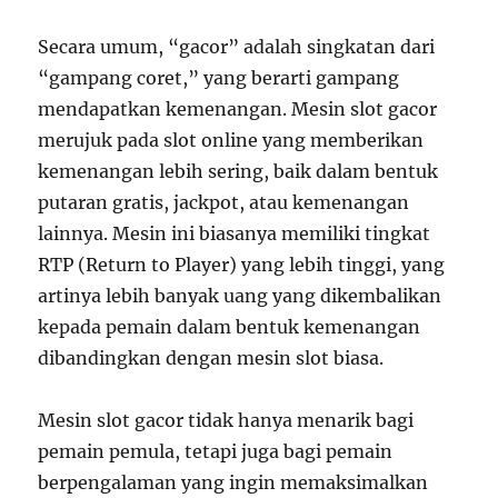
Secara umum, “gacor” adalah singkatan dari
“gampang coret,” yang berarti gampang
mendapatkan kemenangan. Mesin slot gacor
merujuk pada slot online yang memberikan
kemenangan lebih sering, baik dalam bentuk
putaran gratis, jackpot, atau kemenangan
lainnya. Mesin ini biasanya memiliki tingkat
RTP (Return to Player) yang lebih tinggi, yang
artinya lebih banyak uang yang dikembalikan
kepada pemain dalam bentuk kemenangan
dibandingkan dengan mesin slot biasa.
Mesin slot gacor tidak hanya menarik bagi
pemain pemula, tetapi juga bagi pemain
berpengalaman yang ingin memaksimalkan