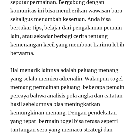
seputar permainan. Bergabung dengan
komunitas ini bisa memberikan wawasan baru
sekaligus menambah keseruan. Anda bisa
bertukar tips, belajar dari pengalaman pemain
lain, atau sekadar berbagi cerita tentang
kemenangan kecil yang membuat harimu lebih
berwarna.
Hal menarik lainnya adalah peluang menang
yang selalu memicu adrenalin. Walaupun togel
memang permainan peluang, beberapa pemain
percaya bahwa analisis pola angka dan catatan
hasil sebelumnya bisa meningkatkan
kemungkinan menang. Dengan pendekatan
yang tepat, bermain togel bisa terasa seperti
tantangan seru yang memacu strategi dan