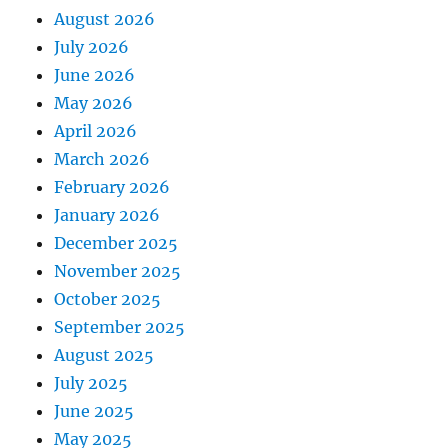
August 2026
July 2026
June 2026
May 2026
April 2026
March 2026
February 2026
January 2026
December 2025
November 2025
October 2025
September 2025
August 2025
July 2025
June 2025
May 2025