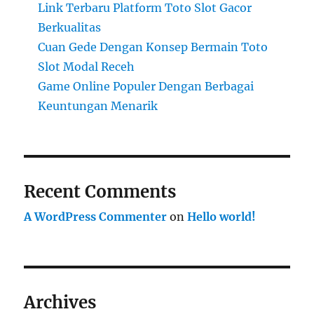
Link Terbaru Platform Toto Slot Gacor
Berkualitas
Cuan Gede Dengan Konsep Bermain Toto
Slot Modal Receh
Game Online Populer Dengan Berbagai
Keuntungan Menarik
Recent Comments
A WordPress Commenter
on
Hello world!
Archives