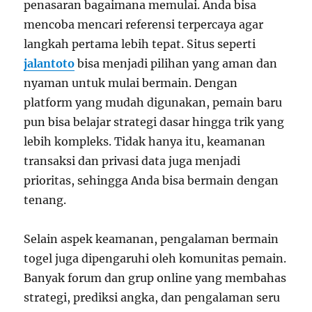
penasaran bagaimana memulai. Anda bisa
mencoba mencari referensi terpercaya agar
langkah pertama lebih tepat. Situs seperti
jalantoto
bisa menjadi pilihan yang aman dan
nyaman untuk mulai bermain. Dengan
platform yang mudah digunakan, pemain baru
pun bisa belajar strategi dasar hingga trik yang
lebih kompleks. Tidak hanya itu, keamanan
transaksi dan privasi data juga menjadi
prioritas, sehingga Anda bisa bermain dengan
tenang.
Selain aspek keamanan, pengalaman bermain
togel juga dipengaruhi oleh komunitas pemain.
Banyak forum dan grup online yang membahas
strategi, prediksi angka, dan pengalaman seru