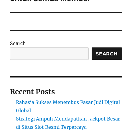
Search
SEARCH
Recent Posts
Rahasia Sukses Menembus Pasar Judi Digital
Global
Strategi Ampuh Mendapatkan Jackpot Besar
di Situs Slot Resmi Terpercaya