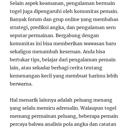
Selain aspek keamanan, pengalaman bermain
togel juga dipengaruhi oleh komunitas pemain.
Banyak forum dan grup online yang membahas
strategi, prediksi angka, dan pengalaman seru
seputar permainan. Bergabung dengan
komunitas ini bisa memberikan wawasan baru
sekaligus menambah keseruan. Anda bisa
bertukar tips, belajar dari pengalaman pemain
lain, atau sekadar berbagi cerita tentang
kemenangan kecil yang membuat harimu lebih
berwarna.
Hal menarik lainnya adalah peluang menang
yang selalu memicu adrenalin. Walaupun togel
memang permainan peluang, beberapa pemain
percaya bahwa analisis pola angka dan catatan