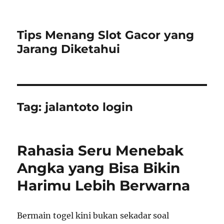
Tips Menang Slot Gacor yang
Jarang Diketahui
Tag:
jalantoto login
Rahasia Seru Menebak
Angka yang Bisa Bikin
Harimu Lebih Berwarna
Bermain togel kini bukan sekadar soal