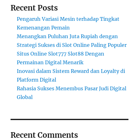
Recent Posts
Pengaruh Variasi Mesin terhadap Tingkat
Kemenangan Pemain
Menangkan Puluhan Juta Rupiah dengan
Strategi Sukses di Slot Online Paling Populer
Situs Online Slot777 Slot88 Dengan
Permainan Digital Menarik
Inovasi dalam Sistem Reward dan Loyalty di
Platform Digital
Rahasia Sukses Menembus Pasar Judi Digital
Global
Recent Comments