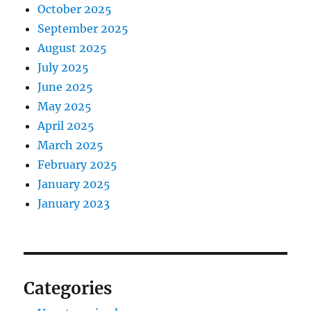
October 2025
September 2025
August 2025
July 2025
June 2025
May 2025
April 2025
March 2025
February 2025
January 2025
January 2023
Categories