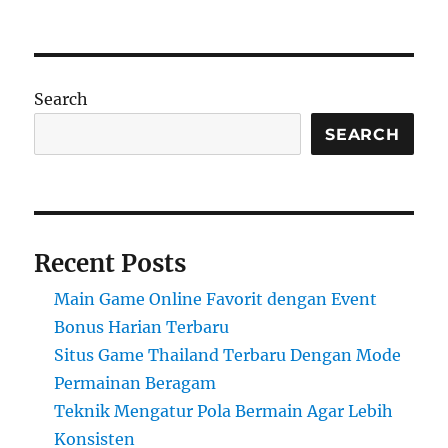
Pesona
Toto
Macau
di
Era
Search
Digital
SEARCH
Recent Posts
Main Game Online Favorit dengan Event
Bonus Harian Terbaru
Situs Game Thailand Terbaru Dengan Mode
Permainan Beragam
Teknik Mengatur Pola Bermain Agar Lebih
Konsisten