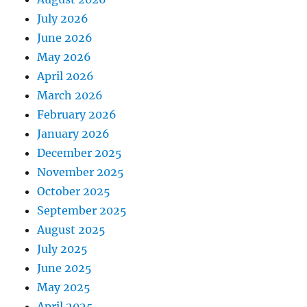
July 2026
June 2026
May 2026
April 2026
March 2026
February 2026
January 2026
December 2025
November 2025
October 2025
September 2025
August 2025
July 2025
June 2025
May 2025
April 2025