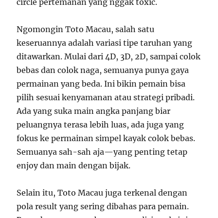
circle pertemanan yang nggak toxic.
Ngomongin Toto Macau, salah satu
keseruannya adalah variasi tipe taruhan yang
ditawarkan. Mulai dari 4D, 3D, 2D, sampai colok
bebas dan colok naga, semuanya punya gaya
permainan yang beda. Ini bikin pemain bisa
pilih sesuai kenyamanan atau strategi pribadi.
Ada yang suka main angka panjang biar
peluangnya terasa lebih luas, ada juga yang
fokus ke permainan simpel kayak colok bebas.
Semuanya sah-sah aja—yang penting tetap
enjoy dan main dengan bijak.
Selain itu, Toto Macau juga terkenal dengan
pola result yang sering dibahas para pemain.