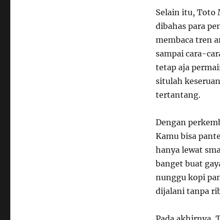
Selain itu, Toto
dibahas para pe
membaca tren an
sampai cara-car
tetap aja permai
situlah keserua
tertantang.
Dengan perkemb
Kamu bisa pante
hanya lewat sma
banget buat gay
nunggu kopi pan
dijalani tanpa ri
Pada akhirnya, 