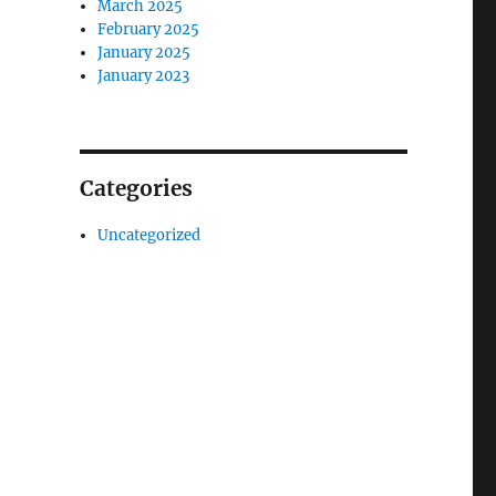
March 2025
February 2025
January 2025
January 2023
Categories
Uncategorized