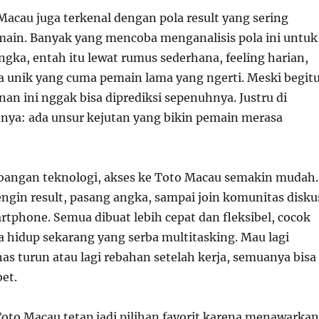
 Macau juga terkenal dengan pola result yang sering
main. Banyak yang mencoba menganalisis pola ini untuk
gka, entah itu lewat rumus sederhana, feeling harian,
a unik yang cuma pemain lama yang ngerti. Meski begitu
nan ini nggak bisa diprediksi sepenuhnya. Justru di
nnya: ada unsur kejutan yang bikin pemain merasa
angan teknologi, akses ke Toto Macau semakin mudah.
ngin result, pasang angka, sampai join komunitas disku
rtphone. Semua dibuat lebih cepat dan fleksibel, cocok
a hidup sekarang yang serba multitasking. Mau lagi
as turun atau lagi rebahan setelah kerja, semuanya bisa
bet.
Toto Macau tetap jadi pilihan favorit karena menawarkan