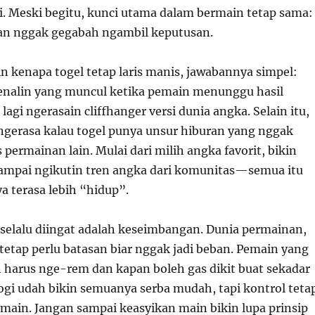
 Meski begitu, kunci utama dalam bermain tetap sama:
an nggak gegabah ngambil keputusan.
 kenapa togel tetap laris manis, jawabannya simpel:
renalin yang muncul ketika pemain menunggu hasil
 lagi ngerasain cliffhanger versi dunia angka. Selain itu,
gerasa kalau togel punya unsur hiburan yang nggak
s permainan lain. Mulai dari milih angka favorit, bikin
sampai ngikutin tren angka dari komunitas—semua itu
ya terasa lebih “hidup”.
 selalu diingat adalah keseimbangan. Dunia permainan,
tetap perlu batasan biar nggak jadi beban. Pemain yang
n harus nge-rem dan kapan boleh gas dikit buat sekadar
ogi udah bikin semuanya serba mudah, tapi kontrol teta
emain. Jangan sampai keasyikan main bikin lupa prinsip