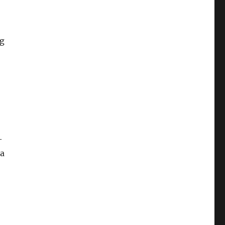
ng
—
sa