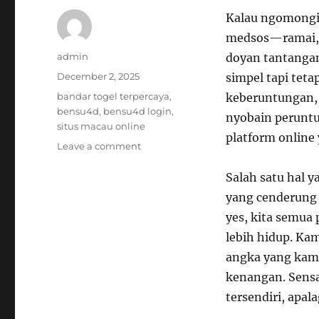
Kalau ngomongin
medsos—ramai, h
Author
admin
doyan tantangan
Posted
December 2, 2025
simpel tapi teta
on
Tags
bandar togel terpercaya
,
keberuntungan, f
bensu4d
,
bensu4d login
,
nyobain peruntu
situs macau online
platform online 
on
Leave a comment
Pesona
Toto
Salah satu hal y
Macau
yang cenderung 
di
yes, kita semua 
Era
Digital
lebih hidup. Ka
angka yang kamu
kenangan. Sensa
tersendiri, apala