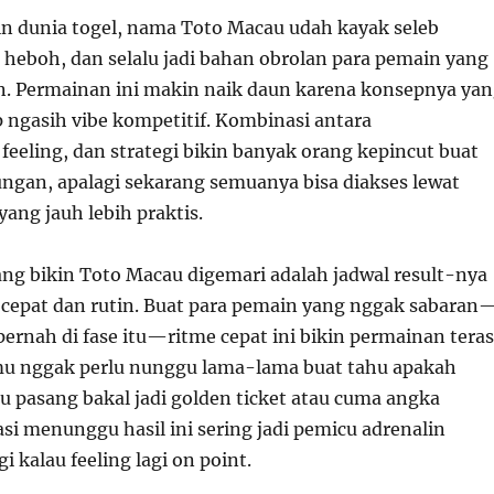
 dunia togel, nama Toto Macau udah kayak seleb
eboh, dan selalu jadi bahan obrolan para pemain yang
. Permainan ini makin naik daun karena konsepnya ya
p ngasih vibe kompetitif. Kombinasi antara
eeling, dan strategi bikin banyak orang kepincut buat
ngan, apalagi sekarang semuanya bisa diakses lewat
yang jauh lebih praktis.
ang bikin Toto Macau digemari adalah jadwal result-nya
cepat dan rutin. Buat para pemain yang nggak sabaran
pernah di fase itu—ritme cepat ini bikin permainan tera
mu nggak perlu nunggu lama-lama buat tahu apakah
 pasang bakal jadi golden ticket atau cuma angka
si menunggu hasil ini sering jadi pemicu adrenalin
gi kalau feeling lagi on point.