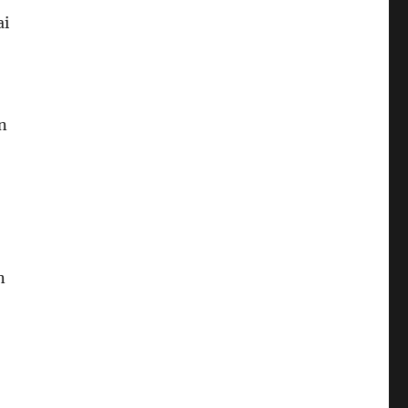
ai
n
n