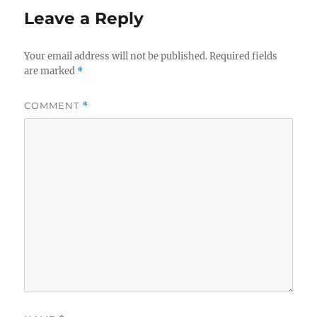
Leave a Reply
Your email address will not be published.
Required fields
are marked
*
COMMENT
*