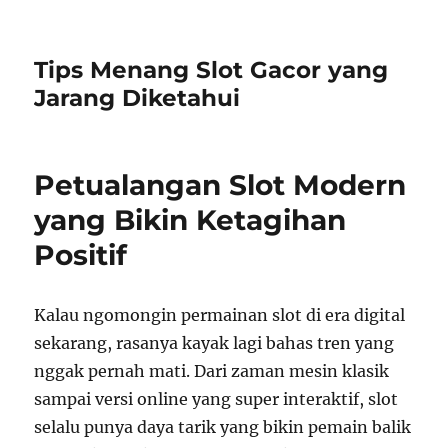
Tips Menang Slot Gacor yang
Jarang Diketahui
Petualangan Slot Modern
yang Bikin Ketagihan
Positif
Kalau ngomongin permainan slot di era digital
sekarang, rasanya kayak lagi bahas tren yang
nggak pernah mati. Dari zaman mesin klasik
sampai versi online yang super interaktif, slot
selalu punya daya tarik yang bikin pemain balik