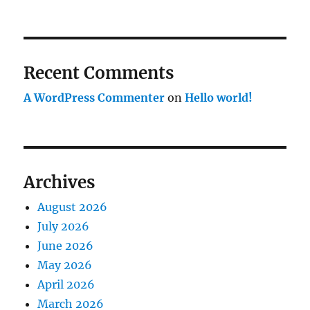
Recent Comments
A WordPress Commenter
on
Hello world!
Archives
August 2026
July 2026
June 2026
May 2026
April 2026
March 2026