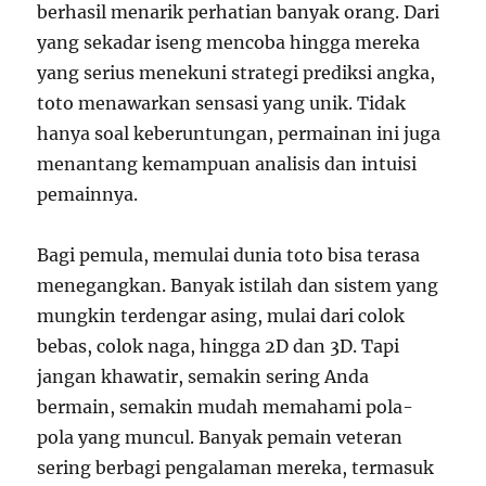
berhasil menarik perhatian banyak orang. Dari
yang sekadar iseng mencoba hingga mereka
yang serius menekuni strategi prediksi angka,
toto menawarkan sensasi yang unik. Tidak
hanya soal keberuntungan, permainan ini juga
menantang kemampuan analisis dan intuisi
pemainnya.
Bagi pemula, memulai dunia toto bisa terasa
menegangkan. Banyak istilah dan sistem yang
mungkin terdengar asing, mulai dari colok
bebas, colok naga, hingga 2D dan 3D. Tapi
jangan khawatir, semakin sering Anda
bermain, semakin mudah memahami pola-
pola yang muncul. Banyak pemain veteran
sering berbagi pengalaman mereka, termasuk