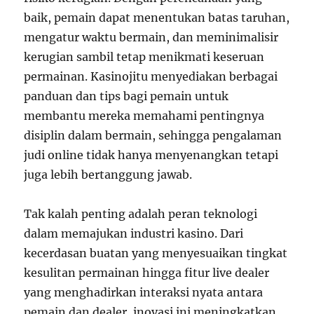
baik, pemain dapat menentukan batas taruhan,
mengatur waktu bermain, dan meminimalisir
kerugian sambil tetap menikmati keseruan
permainan. Kasinojitu menyediakan berbagai
panduan dan tips bagi pemain untuk
membantu mereka memahami pentingnya
disiplin dalam bermain, sehingga pengalaman
judi online tidak hanya menyenangkan tetapi
juga lebih bertanggung jawab.
Tak kalah penting adalah peran teknologi
dalam memajukan industri kasino. Dari
kecerdasan buatan yang menyesuaikan tingkat
kesulitan permainan hingga fitur live dealer
yang menghadirkan interaksi nyata antara
pemain dan dealer, inovasi ini meningkatkan