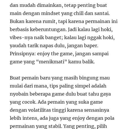
dan mudah dimainkan, tetap penting buat
main dengan mindset yang chill dan santai.
Bukan karena rumit, tapi karena permainan ini
berbasis keberuntungan. Jadi kalau lagi hoki,
vibes-nya naik banget; kalau lagi nggak hoki,
yaudah tarik napas dulu, jangan baper.
Prinsipnya: enjoy the game, jangan sampai
game yang “menikmati” kamu balik.
Buat pemain baru yang masih bingung mau
mulai dari mana, tips paling simpel adalah
nyobain beberapa game dulu buat tahu gaya
yang cocok. Ada pemain yang suka game
dengan volatilitas tinggi karena sensasinya
lebih intens, ada juga yang enjoy dengan pola
permainan yang stabil. Yang penting, pilih