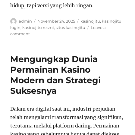
hidup, tapi versi yang lebih ringan.
Author
Posted
Tags
admin
November 24, 2025
kasinojitu
,
kasinojitu
on
login
,
kasinojitu resmi
,
situs kasinojitu
Leave a
on
comment
Petualangan
Slot
Modern
Mengungkap Dunia
yang
Bikin
Permainan Kasino
Ketagihan
Modern dan Strategi
Positif
Suksesnya
Dalam era digital saat ini, industri perjudian
telah mengalami transformasi yang signifikan,
terutama melalui platform daring. Permainan
kasino yang sebelumnya hanya dapat diakses