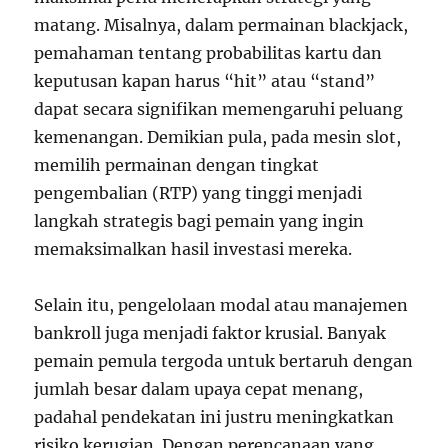
matang. Misalnya, dalam permainan blackjack,
pemahaman tentang probabilitas kartu dan
keputusan kapan harus “hit” atau “stand”
dapat secara signifikan memengaruhi peluang
kemenangan. Demikian pula, pada mesin slot,
memilih permainan dengan tingkat
pengembalian (RTP) yang tinggi menjadi
langkah strategis bagi pemain yang ingin
memaksimalkan hasil investasi mereka.
Selain itu, pengelolaan modal atau manajemen
bankroll juga menjadi faktor krusial. Banyak
pemain pemula tergoda untuk bertaruh dengan
jumlah besar dalam upaya cepat menang,
padahal pendekatan ini justru meningkatkan
risiko kerugian. Dengan perencanaan yang