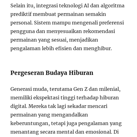
Selain itu, integrasi teknologi AI dan algoritma
prediktif membuat permainan semakin
personal. Sistem mampu mengenali preferensi
pengguna dan menyesuaikan rekomendasi
permainan yang sesuai, menjadikan
pengalaman lebih efisien dan menghibur.
Pergeseran Budaya Hiburan
Generasi muda, terutama Gen Z dan milenial,
memiliki ekspektasi tinggi terhadap hiburan
digital. Mereka tak lagi sekadar mencari
permainan yang mengandalkan
keberuntungan, tetapi juga pengalaman yang
menantang secara mental dan emosional. Di