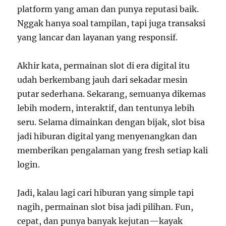
platform yang aman dan punya reputasi baik.
Nggak hanya soal tampilan, tapi juga transaksi
yang lancar dan layanan yang responsif.
Akhir kata, permainan slot di era digital itu
udah berkembang jauh dari sekadar mesin
putar sederhana. Sekarang, semuanya dikemas
lebih modern, interaktif, dan tentunya lebih
seru. Selama dimainkan dengan bijak, slot bisa
jadi hiburan digital yang menyenangkan dan
memberikan pengalaman yang fresh setiap kali
login.
Jadi, kalau lagi cari hiburan yang simple tapi
nagih, permainan slot bisa jadi pilihan. Fun,
cepat, dan punya banyak kejutan—kayak