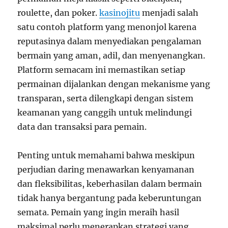
roulette, dan poker.
kasinojitu
menjadi salah
satu contoh platform yang menonjol karena
reputasinya dalam menyediakan pengalaman
bermain yang aman, adil, dan menyenangkan.
Platform semacam ini memastikan setiap
permainan dijalankan dengan mekanisme yang
transparan, serta dilengkapi dengan sistem
keamanan yang canggih untuk melindungi
data dan transaksi para pemain.
Penting untuk memahami bahwa meskipun
perjudian daring menawarkan kenyamanan
dan fleksibilitas, keberhasilan dalam bermain
tidak hanya bergantung pada keberuntungan
semata. Pemain yang ingin meraih hasil
maksimal perlu menerapkan strategi yang