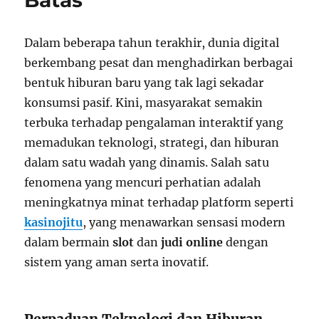
Batas
Suks
Dalam beberapa tahun terakhir, dunia digital
berkembang pesat dan menghadirkan berbagai
bentuk hiburan baru yang tak lagi sekadar
konsumsi pasif. Kini, masyarakat semakin
terbuka terhadap pengalaman interaktif yang
memadukan teknologi, strategi, dan hiburan
dalam satu wadah yang dinamis. Salah satu
fenomena yang mencuri perhatian adalah
meningkatnya minat terhadap platform seperti
kasinojitu
, yang menawarkan sensasi modern
dalam bermain
slot
dan
judi online
dengan
sistem yang aman serta inovatif.