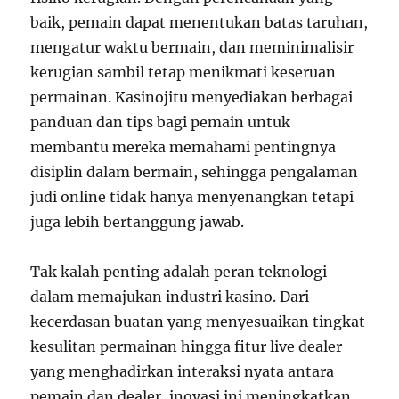
baik, pemain dapat menentukan batas taruhan,
mengatur waktu bermain, dan meminimalisir
kerugian sambil tetap menikmati keseruan
permainan. Kasinojitu menyediakan berbagai
panduan dan tips bagi pemain untuk
membantu mereka memahami pentingnya
disiplin dalam bermain, sehingga pengalaman
judi online tidak hanya menyenangkan tetapi
juga lebih bertanggung jawab.
Tak kalah penting adalah peran teknologi
dalam memajukan industri kasino. Dari
kecerdasan buatan yang menyesuaikan tingkat
kesulitan permainan hingga fitur live dealer
yang menghadirkan interaksi nyata antara
pemain dan dealer, inovasi ini meningkatkan