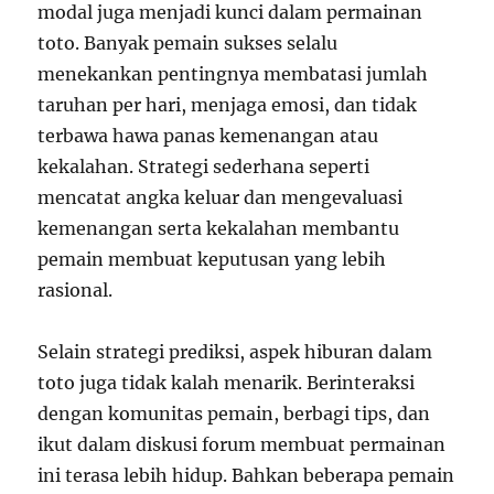
modal juga menjadi kunci dalam permainan
toto. Banyak pemain sukses selalu
menekankan pentingnya membatasi jumlah
taruhan per hari, menjaga emosi, dan tidak
terbawa hawa panas kemenangan atau
kekalahan. Strategi sederhana seperti
mencatat angka keluar dan mengevaluasi
kemenangan serta kekalahan membantu
pemain membuat keputusan yang lebih
rasional.
Selain strategi prediksi, aspek hiburan dalam
toto juga tidak kalah menarik. Berinteraksi
dengan komunitas pemain, berbagi tips, dan
ikut dalam diskusi forum membuat permainan
ini terasa lebih hidup. Bahkan beberapa pemain