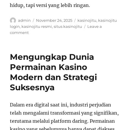
hidup, tapi versi yang lebih ringan.
Author
Posted
Tags
admin
November 24, 2025
kasinojitu
,
kasinojitu
on
login
,
kasinojitu resmi
,
situs kasinojitu
Leave a
on
comment
Petualangan
Slot
Modern
Mengungkap Dunia
yang
Bikin
Permainan Kasino
Ketagihan
Modern dan Strategi
Positif
Suksesnya
Dalam era digital saat ini, industri perjudian
telah mengalami transformasi yang signifikan,
terutama melalui platform daring. Permainan
kasino yang sebelumnya hanya dapat diakses