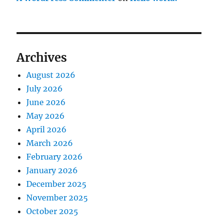
Archives
August 2026
July 2026
June 2026
May 2026
April 2026
March 2026
February 2026
January 2026
December 2025
November 2025
October 2025