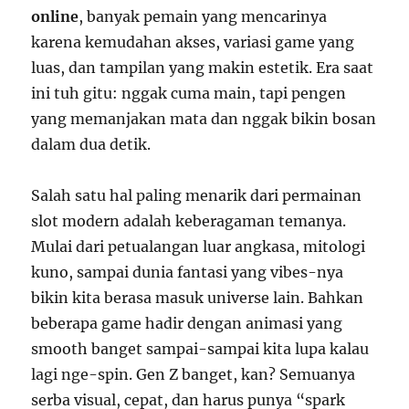
online
, banyak pemain yang mencarinya
karena kemudahan akses, variasi game yang
luas, dan tampilan yang makin estetik. Era saat
ini tuh gitu: nggak cuma main, tapi pengen
yang memanjakan mata dan nggak bikin bosan
dalam dua detik.
Salah satu hal paling menarik dari permainan
slot modern adalah keberagaman temanya.
Mulai dari petualangan luar angkasa, mitologi
kuno, sampai dunia fantasi yang vibes-nya
bikin kita berasa masuk universe lain. Bahkan
beberapa game hadir dengan animasi yang
smooth banget sampai-sampai kita lupa kalau
lagi nge-spin. Gen Z banget, kan? Semuanya
serba visual, cepat, dan harus punya “spark