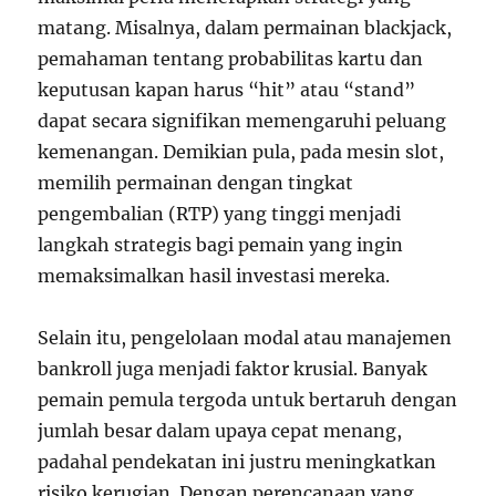
matang. Misalnya, dalam permainan blackjack,
pemahaman tentang probabilitas kartu dan
keputusan kapan harus “hit” atau “stand”
dapat secara signifikan memengaruhi peluang
kemenangan. Demikian pula, pada mesin slot,
memilih permainan dengan tingkat
pengembalian (RTP) yang tinggi menjadi
langkah strategis bagi pemain yang ingin
memaksimalkan hasil investasi mereka.
Selain itu, pengelolaan modal atau manajemen
bankroll juga menjadi faktor krusial. Banyak
pemain pemula tergoda untuk bertaruh dengan
jumlah besar dalam upaya cepat menang,
padahal pendekatan ini justru meningkatkan
risiko kerugian. Dengan perencanaan yang