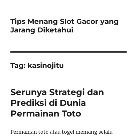
Tips Menang Slot Gacor yang
Jarang Diketahui
Tag:
kasinojitu
Serunya Strategi dan
Prediksi di Dunia
Permainan Toto
Permainan toto atau togel memang selalu