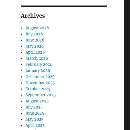
Archives
August 2026
July 2026
June 2026
May 2026
April 2026
March 2026
February 2026
January 2026
December 2025
,
November 2025
October 2025
September 2025
August 2025
July 2025
June 2025
May 2025
April 2025