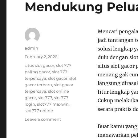
Mendukung Pelu
Mencari pengal
jadi tantangan t
Author
admin
solusi lengkap 
Posted
February 2, 2026
dulu dengan slo
on
Tags
situs slot gacor
,
slot 777
situs slot gacor 
paling gacor
,
slot 777
menang gak cuma
terpercaya
,
slot gacor
,
slot
langsung dirasa
gacor terbaru
,
slot gacor
terpercaya
,
slot online
fitur lengkap ya
gacor
,
slot777
,
slot777
Cukup melakukan
login
,
slot777 maxwin
,
secara praktis d
slot777 online
on
Leave a comment
Slot777
Buat kamu yang 
dengan
menawarkan pel