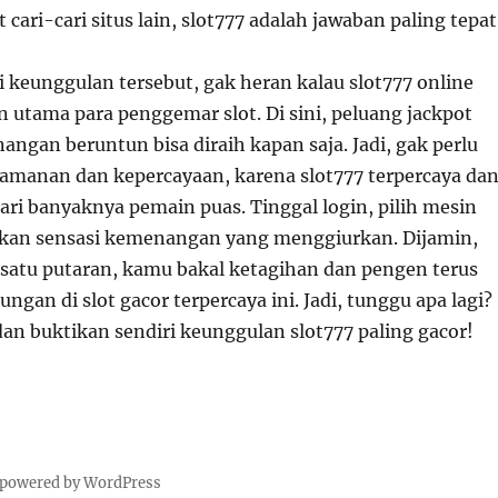
 cari-cari situs lain, slot777 adalah jawaban paling tepat
 keunggulan tersebut, gak heran kalau slot777 online
han utama para penggemar slot. Di sini, peluang jackpot
ngan beruntun bisa diraih kapan saja. Jadi, gak perlu
eamanan dan kepercayaan, karena slot777 terpercaya da
ari banyaknya pemain puas. Tinggal login, pilih mesin
sakan sensasi kemenangan yang menggiurkan. Dijamin,
 satu putaran, kamu bakal ketagihan dan pengen terus
gan di slot gacor terpercaya ini. Jadi, tunggu apa lagi?
an buktikan sendiri keunggulan slot777 paling gacor!
 powered by WordPress