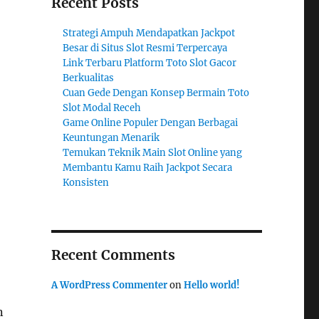
Recent Posts
Strategi Ampuh Mendapatkan Jackpot
Besar di Situs Slot Resmi Terpercaya
Link Terbaru Platform Toto Slot Gacor
Berkualitas
Cuan Gede Dengan Konsep Bermain Toto
Slot Modal Receh
Game Online Populer Dengan Berbagai
Keuntungan Menarik
Temukan Teknik Main Slot Online yang
Membantu Kamu Raih Jackpot Secara
Konsisten
Recent Comments
A WordPress Commenter
on
Hello world!
n