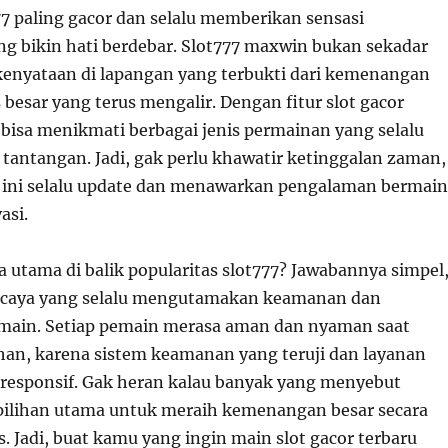
7 paling gacor dan selalu memberikan sensasi
 bikin hati berdebar. Slot777 maxwin bukan sekadar
 kenyataan di lapangan yang terbukti dari kemenangan
besar yang terus mengalir. Dengan fitur slot gacor
 bisa menikmati berbagai jenis permainan yang selalu
 tantangan. Jadi, gak perlu khawatir ketinggalan zaman,
 ini selalu update dan menawarkan pengalaman bermain
asi.
 utama di balik popularitas slot777? Jawabannya simpel
ercaya yang selalu mengutamakan keamanan dan
ain. Setiap pemain merasa aman dan nyaman saat
an, karena sistem keamanan yang teruji dan layanan
responsif. Gak heran kalau banyak yang menyebut
 pilihan utama untuk meraih kemenangan besar secara
s. Jadi, buat kamu yang ingin main slot gacor terbaru