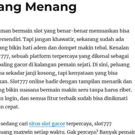
ang Menang
aman bermain slot yang benar-benar memuaskan bisa
ersendiri. Tapi jangan khawatir, sekarang sudah ada
yang bikin hati adem dan dompet makin tebal. Kenalan
t777, sebuah platform terpercaya yang dikenal sebagai
paling gacor di kalangan pemain sejati. Di sini, peluang
 sekadar janji kosong, tapi kenyataan yang bisa
kan. Slot777 online hadir dengan tampilan menarik dan
ng bikin suasana bermain makin seru tanpa harus ribet.
 login, dan semua fitur terbaik sudah bisa dinikmati
an cepat.
sedang cari
situs slot gacor
terpercaya, slot777
uang maxwin setiap waktu. Gak percaya? Banyak pemai