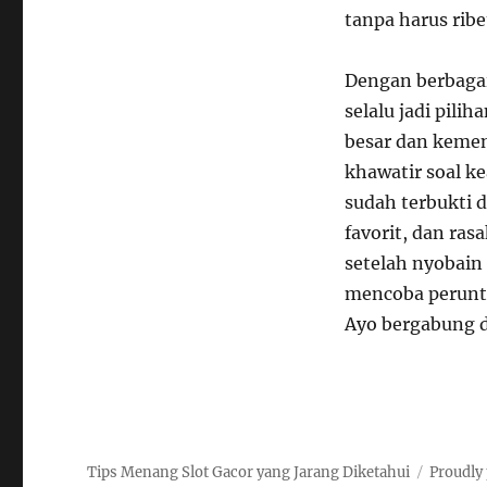
tanpa harus ribet
Dengan berbagai
selalu jadi pili
besar dan kemena
khawatir soal k
sudah terbukti d
favorit, dan ra
setelah nyobain
mencoba peruntun
Ayo bergabung d
Tips Menang Slot Gacor yang Jarang Diketahui
Proudly