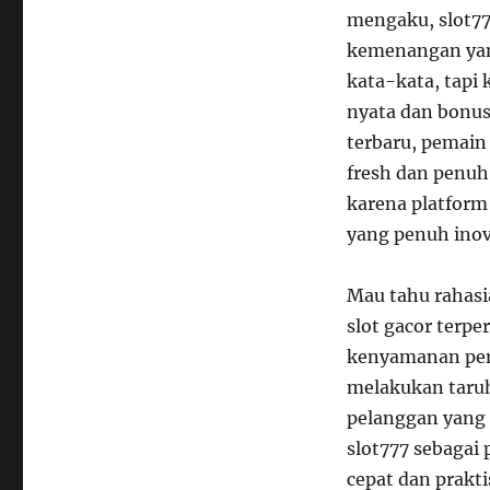
Variasi
mengaku, slot77
Game
yang
kemenangan yang
Mendukung
kata-kata, tapi
Peluang
nyata dan bonus 
Menang
terbaru, pemain
fresh dan penuh
karena platform
yang penuh inov
Mau tahu rahasia
slot gacor terp
kenyamanan pem
melakukan taruh
pelanggan yang 
slot777 sebagai
cepat dan prakti