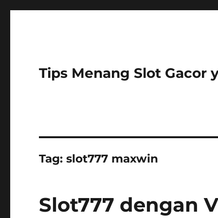
Tips Menang Slot Gacor 
Tag:
slot777 maxwin
Slot777 dengan V