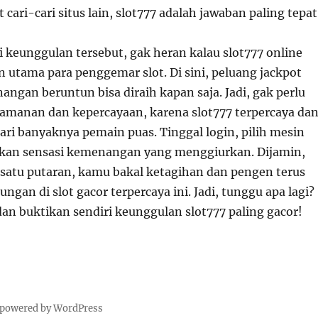
 cari-cari situs lain, slot777 adalah jawaban paling tepat
 keunggulan tersebut, gak heran kalau slot777 online
han utama para penggemar slot. Di sini, peluang jackpot
ngan beruntun bisa diraih kapan saja. Jadi, gak perlu
eamanan dan kepercayaan, karena slot777 terpercaya da
ari banyaknya pemain puas. Tinggal login, pilih mesin
sakan sensasi kemenangan yang menggiurkan. Dijamin,
 satu putaran, kamu bakal ketagihan dan pengen terus
gan di slot gacor terpercaya ini. Jadi, tunggu apa lagi?
an buktikan sendiri keunggulan slot777 paling gacor!
 powered by WordPress