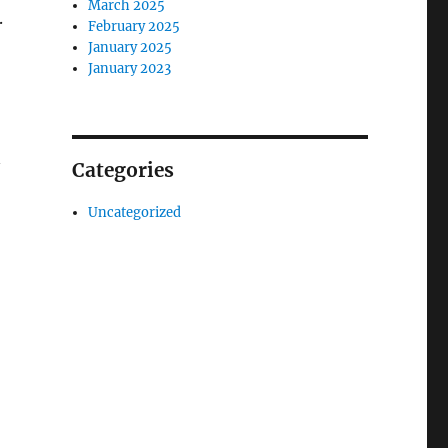
March 2025
.
February 2025
January 2025
January 2023
n
Categories
Uncategorized