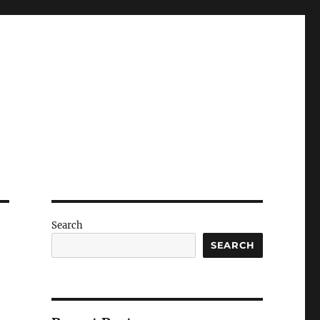
Search
SEARCH