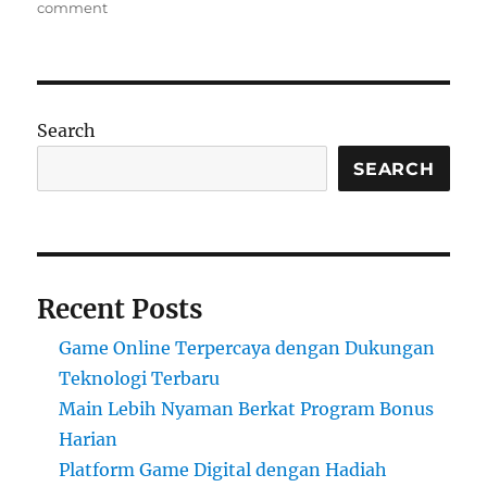
on
comment
Slot777
dengan
Variasi
Game
yang
Search
Mendukung
Peluang
SEARCH
Menang
Recent Posts
Game Online Terpercaya dengan Dukungan
Teknologi Terbaru
Main Lebih Nyaman Berkat Program Bonus
Harian
Platform Game Digital dengan Hadiah