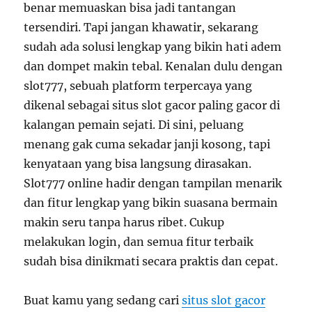
benar memuaskan bisa jadi tantangan
tersendiri. Tapi jangan khawatir, sekarang
sudah ada solusi lengkap yang bikin hati adem
dan dompet makin tebal. Kenalan dulu dengan
slot777, sebuah platform terpercaya yang
dikenal sebagai situs slot gacor paling gacor di
kalangan pemain sejati. Di sini, peluang
menang gak cuma sekadar janji kosong, tapi
kenyataan yang bisa langsung dirasakan.
Slot777 online hadir dengan tampilan menarik
dan fitur lengkap yang bikin suasana bermain
makin seru tanpa harus ribet. Cukup
melakukan login, dan semua fitur terbaik
sudah bisa dinikmati secara praktis dan cepat.
Buat kamu yang sedang cari
situs slot gacor